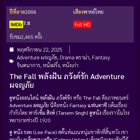
ปีที่ฉาย
2006
เสียง
พากย์ไทย
7.8
IMDb
Full HD
รับชม
2,465 ครั้ง
พฤศจิกายน 22, 2025
Adventure ผจญภัย
,
Drama ดราม่า
,
Fantasy
จินตนาการ
,
หนังฝรั่ง
,
หนังเก่า
The Fall พลังฝัน ภวังค์รัก Adventure
ผจญภัย
ดูหนังออนไลน์ พลังฝัน ภวังค์รัก
หรือ
The Fall
คือภาพยนตร์
Adventure ผจญภัย
นี่คือหนัง
Fantasy แฟนตาซี
(เต็มเรื่อง)
กำกับโดย
ทาร์เซ็ม สิงห์ (Tarsem Singh)
ดูหนัง
เรื่องราวในโรง
พยาบาลช่วงปี 1920
ดู หนัง
รอย (Lee Pace)
สตั๊นท์แมนหนุ่มขาหักที่สิ้นหวัง เขา
พบกับ
อเล็กซานเดรีย (Catinca Untaru)
เด็กหญิงแขนหักผู้ไร้