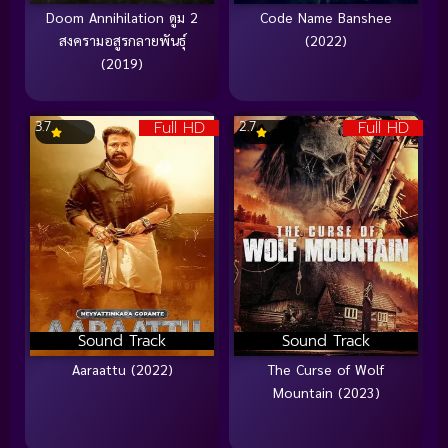
Doom Annihilation ดูม 2
Code Name Banshee
สงครามอสูรกลายพันธุ์
(2022)
(2019)
Full HD
Full HD
3.7
2.7
Sound Track
Sound Track
Aaraattu (2022)
The Curse of Wolf
Mountain (2023)