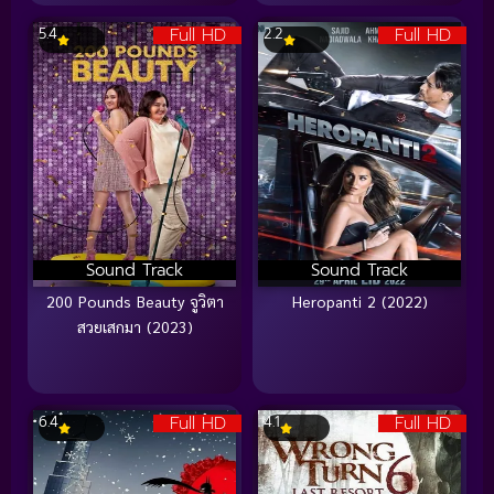
Full HD
Full HD
5.4
2.2
Sound Track
Sound Track
200 Pounds Beauty จูวิตา
Heropanti 2 (2022)
สวยเสกมา (2023)
Full HD
Full HD
6.4
4.1