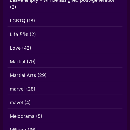
Leave empty – will be assigned post-generation
(2)
LGBTQ
(18)
Life ชีวิต
(2)
Love
(42)
Martial
(79)
Martial Arts
(29)
marvel
(28)
mavel
(4)
Melodrama
(5)
Military
(36)