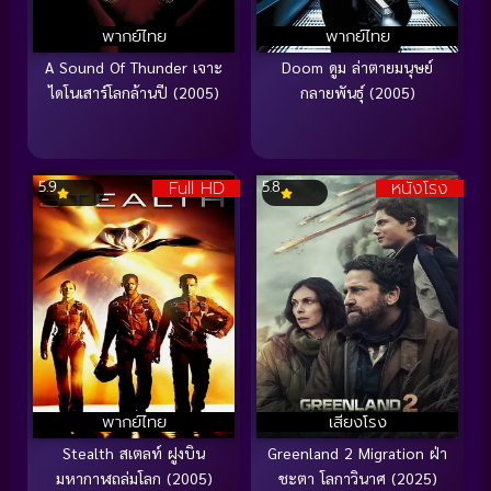
พากย์ไทย
พากย์ไทย
A Sound Of Thunder เจาะ
Doom ดูม ล่าตายมนุษย์
ไดโนเสาร์โลกล้านปี (2005)
กลายพันธุ์ (2005)
Full HD
หนังโรง
5.9
5.8
พากย์ไทย
เสียงโรง
Stealth สเตลท์ ฝูงบิน
Greenland 2 Migration ฝ่า
มหากาฬถล่มโลก (2005)
ชะตา โลกาวินาศ (2025)