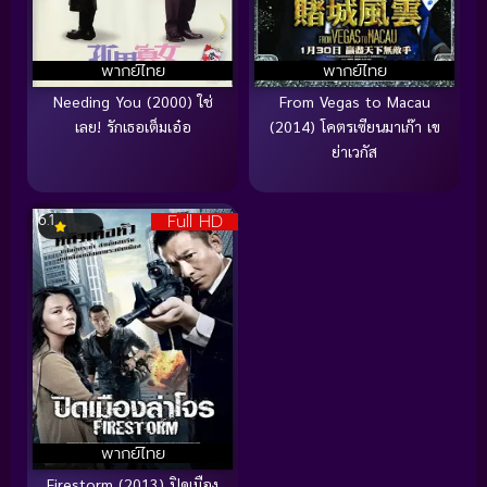
พากย์ไทย
พากย์ไทย
Needing You (2000) ใช่
From Vegas to Macau
เลย! รักเธอเต็มเอ๋อ
(2014) โคตรเซียนมาเก๊า เข
ย่าเวกัส
Full HD
6.1
พากย์ไทย
Firestorm (2013) ปิดเมือง