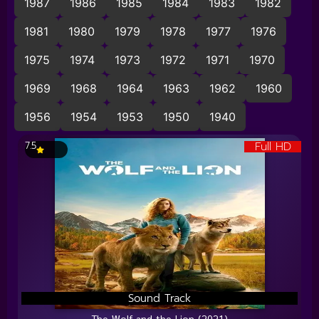
1987
1986
1985
1984
1983
1982
1981
1980
1979
1978
1977
1976
1975
1974
1973
1972
1971
1970
1969
1968
1964
1963
1962
1960
1956
1954
1953
1950
1940
Full HD
7.5
Sound Track
The Wolf and the Lion (2021)