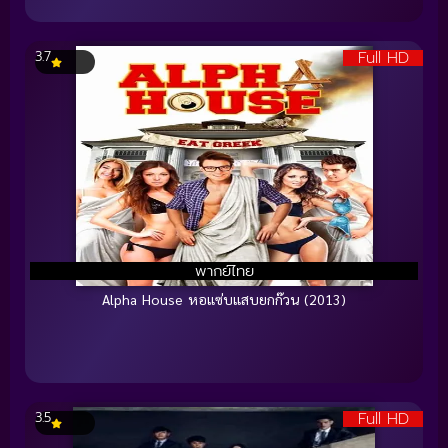
Full HD
3.7
พากย์ไทย
Alpha House หอแซ่บแสบยกก๊วน (2013)
Full HD
3.5