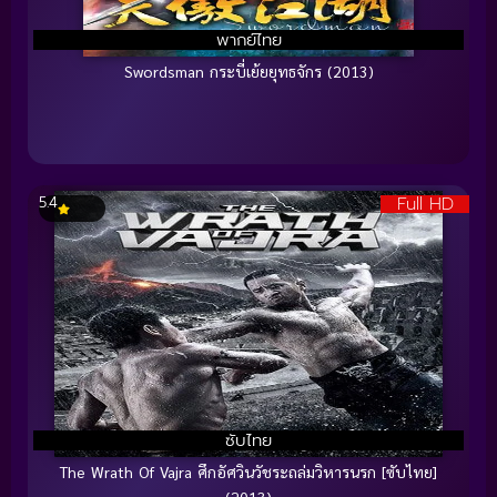
พากย์ไทย
Swordsman กระบี่เย้ยยุทธจักร (2013)
Full HD
5.4
ซับไทย
The Wrath Of Vajra ศึกอัศวินวัชระถล่มวิหารนรก [ซับไทย]