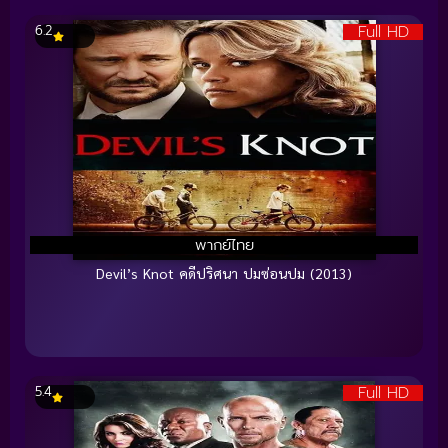
Full HD
6.2
พากย์ไทย
Devil’s Knot คดีปริศนา ปมซ่อนปม (2013)
Full HD
5.4