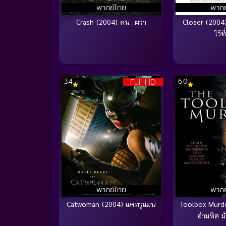
พากย์ไทย
พากย
Crash (2004) คน…ผวา
Closer (2004
ไว้ท
Full HD
3.4
6.0
พากย์ไทย
พากย
Catwoman (2004) แคทวูแมน
Toolbox Murde
อำมหิต มั