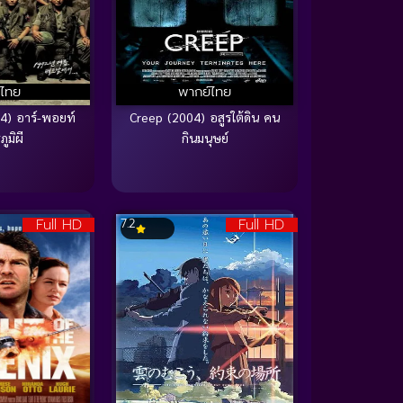
บไทย
พากย์ไทย
4) อาร์-พอยท์
Creep (2004) อสูรใต้ดิน คน
ูมิผี
กินมนุษย์
Full HD
Full HD
7.2