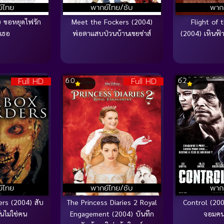
์ไทย
พากย์ไทย/ซับ
พาก
) ขอหยุดไฟรัก
Meet the Fockers (2004)
Flight of 
ี่เธอ
พ่อตาแสบป่วนบ้านเขยซ่าส์
(2004) เหินฟ้
Full HD
Full HD
6.0
6.2
์ไทย
พากย์ไทย/ซับ
พาก
rs (2004) สับ
The Princess Diaries 2 Royal
Control (200
นไม่ใช่คน
Engagement (2004) บันทึก
จอมคน