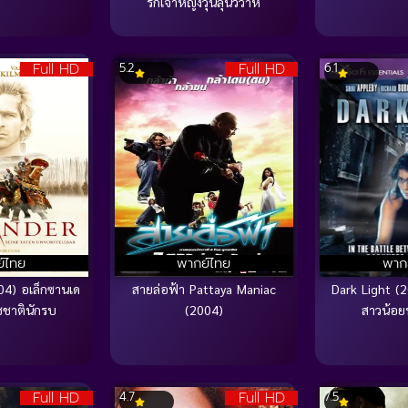
รักเจ้าหญิงวุ่นลุ้นวิวาห์
Full HD
Full HD
5.2
6.1
์ไทย
พากย์ไทย
พาก
04) อเล็กซานเด
สายล่อฟ้า Pattaya Maniac
Dark Light (2
ชชาตินักรบ
(2004)
สาวน้อย
Full HD
Full HD
4.7
7.5