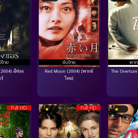
์ไทย
ซับไทย
พาก
(2004) ผีช่อง
Red Moon (2004) [พากย์
The Overture
ร์
ไทย]
Full HD
Full HD
7.7
6.7