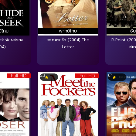
์ไทย
พากย์ไทย
ซั
ek ซ่อนสยอง
จดหมายรัก (2004) The
R-Point (200
04)
Letter
สมรภ
Full HD
Full HD
6.3
6.1