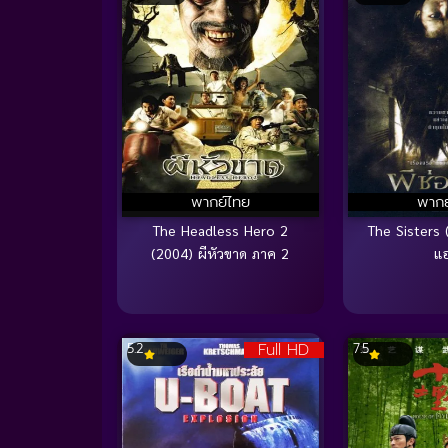
พากย์ไทย
พากย
The Headless Hero 2
The Sisters 
(2004) ผีหัวขาด ภาค 2
แอ
Full HD
5.2
7.5