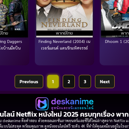
์ไทย
พากย์ไทย
พาก
ying Daggers
Finding Neverland (2004) เน
Dhoom 1 (20
จบ้านมีดบิน
เวอร์แลนด์ แดนรักมหัศจรรย์
Previous
1
2
3
Next
นไลน์ Netflix หนังใหม่ 2025 ครบทุกเรื่อง พา
 deskanime คือคำตอบ ด้วยคอลเลกชันภาพยนตร์และซีรีส์ใหม่ล่าสุดจาก Netflix และค่
้แบบไม่สะดุด พร้อมคุณภาพ ดูหนังออนไลน์ฟรี ระดับ 4K ที่ทำให้คุณเหมือนอยู่ในโร