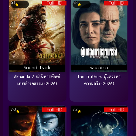
Full HD
Full HD
6.1
5.8
Sound Track
พากย์ไทย
Akhanda 2 อภินิหารทัณฑ์
The Truthers ผู้แสวงหา
เทพล้างอธรรม (2026)
ความจริง (2026)
Full HD
Full HD
7.0
7.2