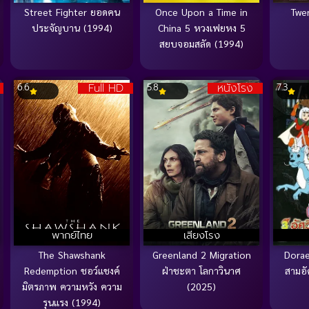
Street Fighter ยอดคน
Once Upon a Time in
Twe
ประจัญบาน (1994)
China 5 หวงเฟยหง 5
สยบจอมสลัด (1994)
Full HD
หนังโรง
6.6
5.8
7.3
พากย์ไทย
เสียงโรง
The Shawshank
Greenland 2 Migration
Dora
Redemption ชอว์แชงค์
ฝ่าชะตา โลกาวินาศ
สามอั
มิตรภาพ ความหวัง ความ
(2025)
รุนแรง (1994)