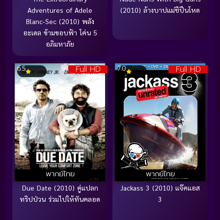
Adventures of Adele
(2010) ล้างบาปแม่ชีปืนโหด
Blanc-Sec (2010) พลัง
อะเดล ข้ามขอบฟ้า โค่น 5
อภิมหาภัย
Full HD
Full HD
6.5
7.0
พากย์ไทย
พากย์ไทย
Due Date (2010) คู่แปลก
Jackass 3 (2010) แจ๊คแอส
ทริปป่วน ร่วมไปให้ทันคลอด
3