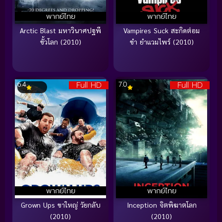
พากย์ไทย
พากย์ไทย
Arctic Blast มหาวินาศปฐพี
Vampires Suck สะกิดต่อม
ขั้วโลก (2010)
ขำ ยำแวมไพร์ (2010)
Full HD
Full HD
6.4
7.0
พากย์ไทย
พากย์ไทย
Grown Ups ขาใหญ่ วัยกลับ
Inception จิตพิฆาตโลก
(2010)
(2010)