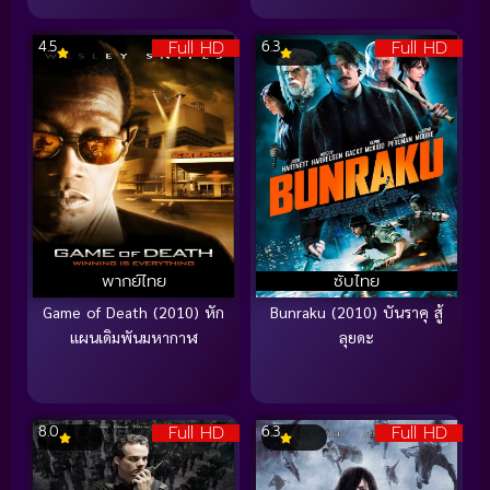
Full HD
Full HD
4.5
6.3
พากย์ไทย
ซับไทย
Game of Death (2010) หัก
Bunraku (2010) บันราคุ สู้
แผนเดิมพันมหากาฬ
ลุยดะ
Full HD
Full HD
8.0
6.3