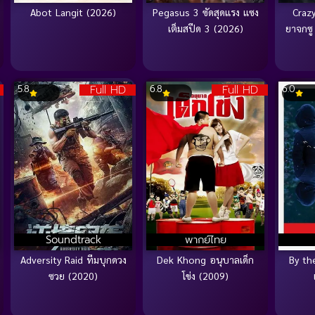
Abot Langit (2026)
Pegasus 3 ซัดสุดแรง แซง
Craz
เต็มสปีด 3 (2026)
ยาจกซู
Full HD
Full HD
5.8
6.8
6.0
Soundtrack
พากย์ไทย
Adversity Raid ทีมบุกดวง
Dek Khong อนุบาลเด็ก
By th
ซวย (2020)
โข่ง (2009)