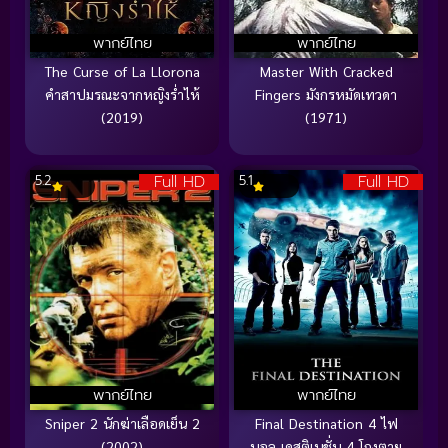
พากย์ไทย
พากย์ไทย
The Curse of La Llorona
Master With Cracked
คำสาปมรณะจากหญิงร่ำไห้
Fingers มังกรหมัดเทวดา
(2019)
(1971)
Full HD
Full HD
5.2
5.1
พากย์ไทย
พากย์ไทย
Sniper 2 นักฆ่าเลือดเย็น 2
Final Destination 4 ไฟ
(2002)
นอล เดสติเนชั่น 4 โกงตาย