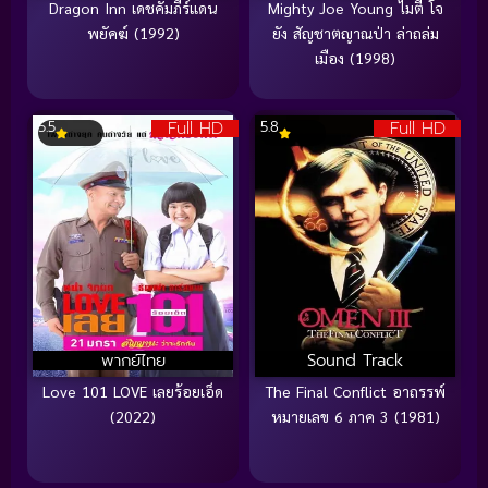
Dragon Inn เดชคัมภีร์แดน
Mighty Joe Young ไมตี้ โจ
พยัคฆ์ (1992)
ยัง สัญชาตญาณป่า ล่าถล่ม
เมือง (1998)
Full HD
Full HD
5.5
5.8
พากย์ไทย
Sound Track
Love 101 LOVE เลยร้อยเอ็ด
The Final Conflict อาถรรพ์
(2022)
หมายเลข 6 ภาค 3 (1981)