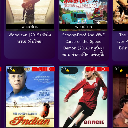
พากย์ไทย
พากย์ไทย
Woodlawn (2015) หัวใจ
Scooby-Doo! And WWE
The 
ทรนง (ซับไทย)
Curse of the Speed
Ever P
Demon (2016) สคูบี้-ดู!
ยิ่ง
ตอน คำสาปปีศาจพันธุ์ซิ่ง
Full HD
Full HD
7.8
7.0
6.2