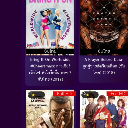
ซับไทย
ซับไทย
Bring It On Worldwide
A Prayer Before Dawn
#Cheersmack สาวเชียร์
ลูกผู้ชายสังเวียนเดือด (ซับ
เท้าไฟ หัวใจวี้ดบึ้ม ภาค 7
ไทย) (2018)
ซับไทย (2017)
Full HD
Full HD
7.1
7.5