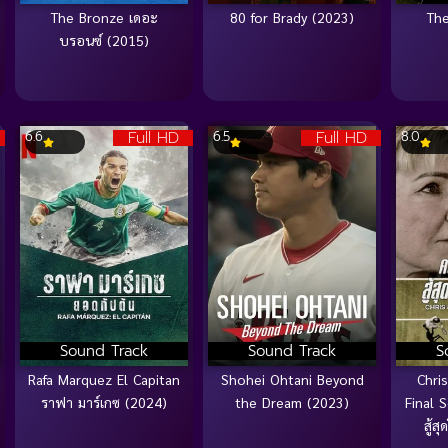
The Bronze เดอะ
80 for Brady (2023)
Th
บรอนซ์ (2015)
Full HD
Full HD
6.6
6.5
8.0
Sound Track
Sound Track
S
Rafa Marquez El Capitan
Shohei Ohtani Beyond
Chri
ราฟา มาร์เกซ (2024)
the Dream (2023)
Final S
สู้ส