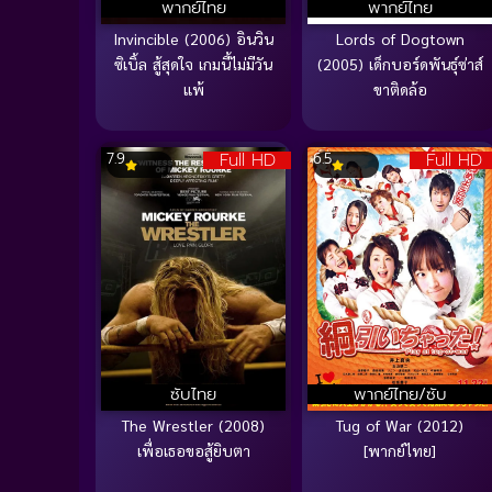
พากย์ไทย
พากย์ไทย
Invincible (2006) อินวิน
Lords of Dogtown
ซิเบิ้ล สู้สุดใจ เกมนี้ไม่มีวัน
(2005) เด็กบอร์ดพันธุ์ซ่าส์
แพ้
ขาติดล้อ
Full HD
Full HD
7.9
6.5
ซับไทย
พากย์ไทย/ซับ
The Wrestler (2008)
Tug of War (2012)
เพื่อเธอขอสู้ยิบตา
[พากย์ไทย]