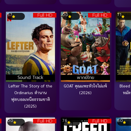
Full HD
Full HD
5.7
0.0
7.1
Sound Track
พากย์ไทย
Lefter The Story of the
GOAT คุณแพะหัวใจไม่แพ้
Bleed 
Ordinarius ตำนาน
(2026)
หมัด
ฟุตบอลเหนือธรรมชาติ
(2025)
Full HD
Full HD
0.0
7.6
8.0