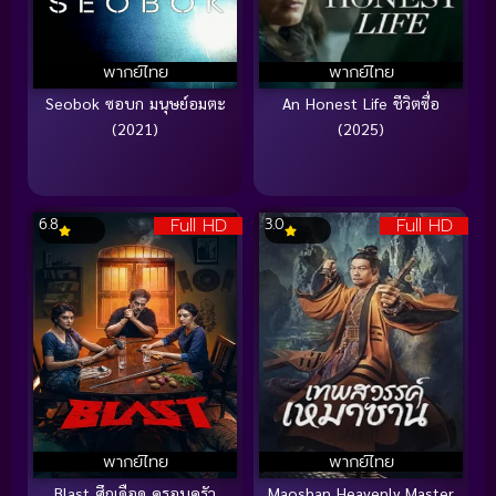
พากย์ไทย
พากย์ไทย
Seobok ซอบก มนุษย์อมตะ
An Honest Life ชีวิตซื่อ
(2021)
(2025)
Full HD
Full HD
6.8
3.0
พากย์ไทย
พากย์ไทย
Blast ศึกเดือด ครอบครัว
Maoshan Heavenly Master