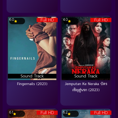
Full HD
Full HD
6.0
4.0
Sound Track
Sound Track
Fingernails (2023)
Jemputan Ke Neraka บัตร
เชิญสู่นรก (2023)
Full HD
Full HD
6.1
6.2