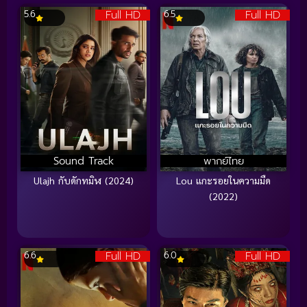
Full HD
Full HD
5.6
6.5
Sound Track
พากย์ไทย
Ulajh กับดักทมิฬ (2024)
Lou แกะรอยในความมืด
(2022)
Full HD
Full HD
6.6
6.0