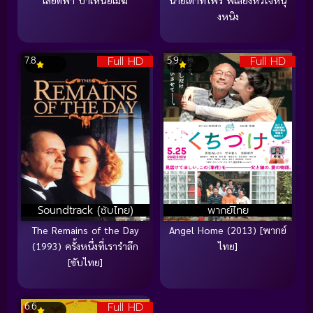
เสียดฟ้า บ้าเหนือเมฆ
นายเด๊าท์ไฟร์ พี่เลี้ยงหัวใจหนุ
งหนิง
Full HD
Full HD
7.8
5.9
Soundtrack (ซับไทย)
พากย์ไทย
The Remains of the Day
Angel Home (2013) [พากย์
(1993) ครั้งหนึ่งที่เรารำลึก
ไทย]
[ซับไทย]
Full HD
6.6