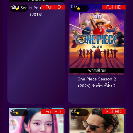
Full HD
Full HD
5.2
0.0
All I See Is You รัก ลวง ตา
(2016)
พากย์ไทย
One Piece Season 2
(2026) วันพีช ซีซั่น 2
Full HD
Full HD
7.5
6.6