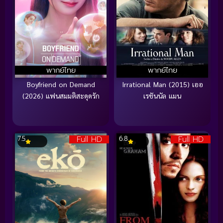
พากย์ไทย
พากย์ไทย
Boyfriend on Demand
Irrational Man (2015) เออ
(2026) แฟนสมมติสะดุดรัก
เรชันนัล แมน
Full HD
Full HD
7.5
6.8