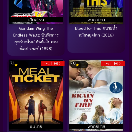
เสียงโรง
พากย์ไทย
Gundam Wing The
Bleed for This คนระห่ำ
Endless Waltz บันทึกการ
หมัดหยุดโลก (2016)
ยุทธ์บทใหม่ กันดั้มวิง เอน
ด์เลส วอลซ์ (1998)
Full HD
Full HD
7.1
7.0
ซับไทย
พากย์ไทย