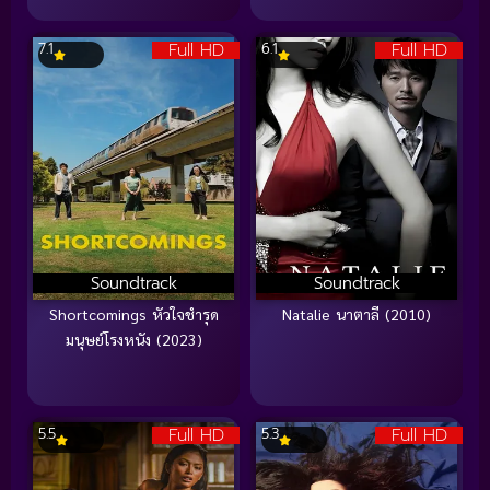
Full HD
Full HD
7.1
6.1
Soundtrack
Soundtrack
Shortcomings หัวใจชำรุด
Natalie นาตาลี (2010)
มนุษย์โรงหนัง (2023)
Full HD
Full HD
5.5
5.3