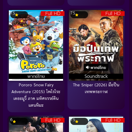
Full HD
Full HD
7.5
7.5
พากย์ไทย
Soundtrack
Pororo Snow Fairy
The Sniper (2026) มือปืน
Adventure (2015) โพโรโระ
เทพพระกาฬ
เดอะมูวี่ ภาค มหัศจรรย์ดิน
แดนหิมะ
Full HD
Full HD
6
7.5