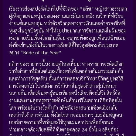
เรื่องราวส่องสปอร์ตไลท์ไปที่ชีวิตของ
“อลิซ”
หญิงสาวธรรมดา
ผู้เพิ่งถูกแฟนหนุ่มขอแต่งงานและฝันอยากมีงานวิวาห์ที่เรียบ
ง่ายแต่แสนอบอุ่น ทว่าด้วยวิกฤตทางการเงินและค่าครองชีพที่
พุ่งสูงในยุคปัจจุบัน ทำให้งบประมาณการจัดงานแต่งในฝันของ
เธอกลายเป็นเรื่องไกลเกินเอื้อม จนกระทั่งเธอถูกเพื่อนสนิทแอบ
ส่งชื่อเข้าแข่งขันในรายการเรียลลิตี้โชว์สุดฮิตระดับประเทศ
อย่าง
“Bride of the Year”
กติกาของรายการนั้นง่ายแต่โหดเหี้ยม: ทางรายการจะคัดเลือก
ว่าที่เจ้าสาวที่มีสไตล์และเบื้องหลังที่แตกต่างกันมาร่วมเก็บตัว
และทำภารกิจสุดหิน ตั้งแต่การทดสอบจิตวิทยาชีวิตคู่ ยุทธวิธี
การจัดดอกไม้ ไปจนถึงการวิ่งวิบากในชุดเจ้าสาวสุ่มไก่หนา
หลายชั้น เพื่อเฟ้นหาผู้ชนะเพียงหนึ่งเดียวที่จะได้รับสิทธิ์จัด
งานแต่งงานสุดหรูหราระดับพันล้านฟรีในสถานที่ฮิตที่สุดใน
โลก พร้อมเงินรางวัลตั้งตัว อลิซต้องลงสนามเชือดเฉือนกับ
เหลว่าที่เจ้าสาวตัวแม่ ทั้งไฮโซสาวจอมบงการ และอินฟลูเอน
เซอร์สายดรามาที่พร้อมจะใช้ทุกแผนสกปรกเพื่อชัยชนะ
ท่ามกลางกล้องเรียลลิตี้ที่จับตาดูตลอด 24 ชั่วโมง อลิซต้อง