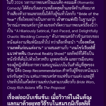
ในปี 2026 วงการภาพยนตร์โรแมนติก-คอมเมดี้ (Romantic
Comedy) ได้ต้อนรับผลงานพล็อตสุดล้ำและจัดจ้านที่จะมาส
ร้างเสียงหัวเราะและรอยยิ้มให้กับผู้ชมทั่วโลกกับ
“Bride of the
Year”
(ชื่อไทยอย่างเป็นทางการ:
เจ้าสาวแห่งปี
) ในฐานะนัก
วิจารณ์ภาพยนตร์อาวุโส ผมขอจำกัดความภาพยนตร์เรื่องนี้ว่า
เป็น “A Hilariously Satirical, Fast-Paced, and Delightfully
Chaotic Wedding Comedy” ตัวภาพยนตร์ก้าวข้ามกรอบของ
หนังแต่งงานพิมพ์นิยมทั่วไป ทว่าเลือกที่จะนำ
“เบื้องหลังค
วามกดดันก่อนแต่งงาน”
มาผสมผสานกับ
“เกมโชว์เรียลลิตี้
แนวฟาดฟัน (Survival Reality Show)”
ผลลัพธ์ที่ได้จึงเป็น
หนังรักที่เต็มไปด้วยไหวพริบ มุกตลกจิกกัด และการเฉือนคม
ของผู้หญิงที่ต้องการความสมบูรณ์แบบในวันสำคัญที่สุดของ
ชีวิต นี่คือ
Deep Recommendation
สำหรับผู้ที่ชอบหนังแนว
แข่งขันสุดป่วน แฟนภาพยนตร์สายแฟชั่นงานแต่ง และผู้ที่
ประทับใจในสไตล์ความแซ่บปนฮาแบบเดียวกับ
Bride Wars
,
Crazy Rich Asians
หรือ
The Proposal
เรื่องย่อฉบับเข้มข้น: เมื่อวิวาห์ในฝันต้อง
แลกมาด้วยยุทธวิธีรบในสมรภูมิเรียลลิตี้