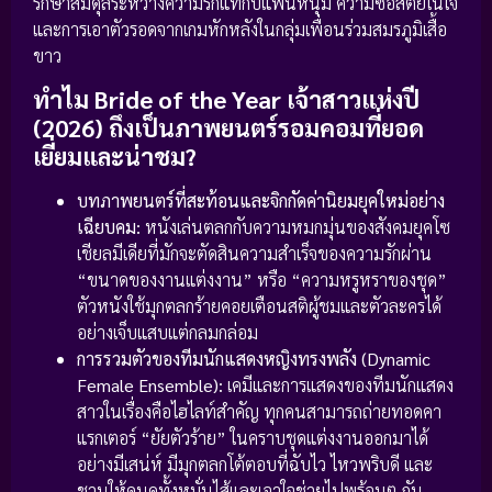
รักษาสมดุลระหว่างความรักแท้กับแฟนหนุ่ม ความซื่อสัตย์ในใจ
และการเอาตัวรอดจากเกมหักหลังในกลุ่มเพื่อนร่วมสมรภูมิเสื้อ
ขาว
ทำไม Bride of the Year เจ้าสาวแห่งปี
(2026) ถึงเป็นภาพยนตร์รอมคอมที่ยอด
เยี่ยมและน่าชม?
บทภาพยนตร์ที่สะท้อนและจิกกัดค่านิยมยุคใหม่อย่าง
เฉียบคม:
หนังเล่นตลกกับความหมกมุ่นของสังคมยุคโซ
เชียลมีเดียที่มักจะตัดสินความสำเร็จของความรักผ่าน
“ขนาดของงานแต่งงาน” หรือ “ความหรูหราของชุด”
ตัวหนังใช้มุกตลกร้ายคอยเตือนสติผู้ชมและตัวละครได้
อย่างเจ็บแสบแต่กลมกล่อม
การรวมตัวของทีมนักแสดงหญิงทรงพลัง (Dynamic
Female Ensemble):
เคมีและการแสดงของทีมนักแสดง
สาวในเรื่องคือไฮไลท์สำคัญ ทุกคนสามารถถ่ายทอดคา
แรกเตอร์ “ยัยตัวร้าย” ในคราบชุดแต่งงานออกมาได้
อย่างมีเสน่ห์ มีมุกตลกโต้ตอบที่ฉับไว ไหวพริบดี และ
ชวนให้คนดูทั้งหมั่นไส้และเอาใจช่วยไปพร้อมๆ กัน