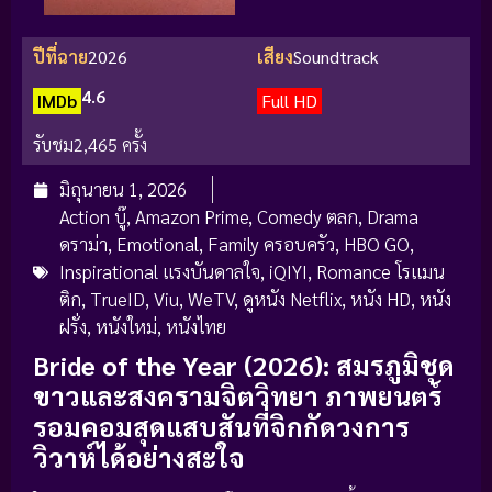
ปีที่ฉาย
2026
เสียง
Soundtrack
4.6
IMDb
Full HD
รับชม
2,465 ครั้ง
มิถุนายน 1, 2026
Action บู๊
,
Amazon Prime
,
Comedy ตลก
,
Drama
ดราม่า
,
Emotional
,
Family ครอบครัว
,
HBO GO
,
Inspirational แรงบันดาลใจ
,
iQIYI
,
Romance โรแมน
ติก
,
TrueID
,
Viu
,
WeTV
,
ดูหนัง Netflix
,
หนัง HD
,
หนัง
ฝรั่ง
,
หนังใหม่
,
หนังไทย
Bride of the Year (2026): สมรภูมิชุด
ขาวและสงครามจิตวิทยา ภาพยนตร์
รอมคอมสุดแสบสันที่จิกกัดวงการ
วิวาห์ได้อย่างสะใจ