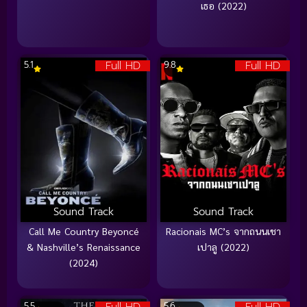
เธอ (2022)
Full HD
Full HD
5.1
9.8
Sound Track
Sound Track
Call Me Country Beyoncé
Racionais MC’s จากถนนเชา
& Nashville’s Renaissance
เปาลู (2022)
(2024)
5.5
5.6