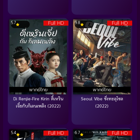
Full HD
Full HD
5.7
9.8
พากย์ไทย
พากย์ไทย
Di Renjie-Fire Kirin ตี๋เหริน
Seoul Vibe ซิ่งทะลุโซล
เจี๋ยกับกิเลนเพลิง (2022)
(2022)
Full HD
Full HD
5.4
6.7