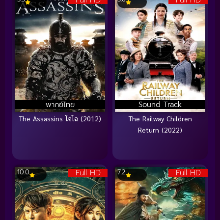
Full HD
Full HD
พากย์ไทย
Sound Track
The Assassins โจโฉ (2012)
The Railway Children
Return (2022)
Full HD
Full HD
10.0
7.2