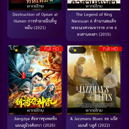
พากย์ไทย
พากย์ไทย
Destruction of Opium at
The Legend of King
Humen การทำลายฝิ่นที่หู
Naresuan 6 ตำนานสมเด็จ
หมืน (2021)
พระนเรศวรมหาราช ภาค 6
อวสานหงสา (2015)
Full HD
Full HD
5.5
5.5
พากย์ไทย
พากย์ไทย
Jiangziya สังหารขุนพลชิง
A Jazzmans Blues อะ แจ๊ส
แผนภูมิวงศ์เทวา (2025)
แมนส์ บลูส์ (2022)