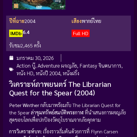
ปีที่ฉาย
2004
เสียง
พากย์ไทย
6.4
IMDb
Full HD
รับชม
2,465 ครั้ง
มกราคม 30, 2026
Action บู๊
,
Adventure ผจญภัย
,
Fantasy จินตนาการ
,
หนัง HD
,
หนังปี 2004
,
หนังฝรั่ง
วิเคราะห์ภาพยนตร์ The Librarian
Quest for the Spear (2004)
Peter Winther
กลับมาพร้อมกับ The Librarian Quest for
the Spear
ล่าขุมทรัพย์สมบัติพระกาฬ
ที่นำเสนอการผจญภัย
สุดขอบโลกเพื่อปกป้องวัตถุโบราณจากภัยคุกคาม
การวิเคราะห์บท:
เรื่องราวเริ่มต้นด้วยการที่ Flynn Carsen