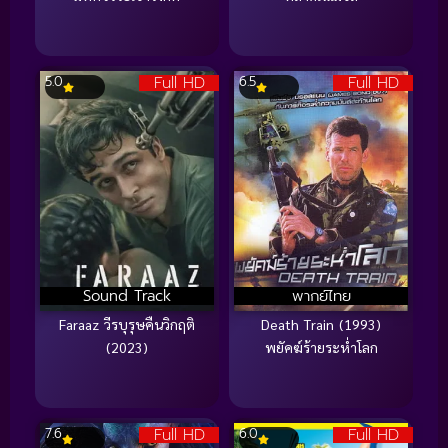
Full HD
Full HD
5.0
6.5
Sound Track
พากย์ไทย
Faraaz วีรบุรุษคืนวิกฤติ
Death Train (1993)
(2023)
พยัคฆ์ร้ายระห่ำโลก
Full HD
Full HD
7.6
6.0