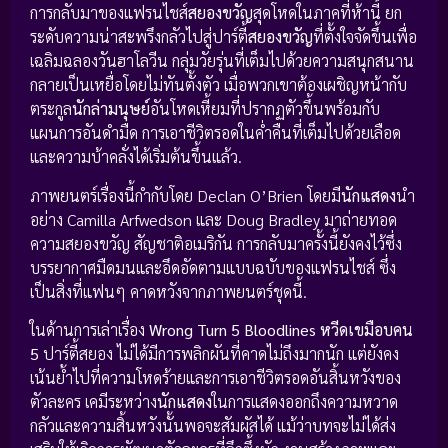
การกลับมาของแฟรนไชส์
สยองขวัญ
สุดโหดในภาคที่ห้านี้ ยก
ระดับความน่าสะพรึงกลัวไปสู่ปาร์ตี้
สยองขวัญ
ที่ตั้งใจจัดขึ้นเพื่อ
เฉลิมฉลองวันฮาโลวีน กลุ่มวัยรุ่นที่เต็มไปด้วยความสนุกสนาน
กลายเป็นเหยื่อโดยไม่ทันตั้งตัว เมื่อพวกเขาต้องเผชิญหน้ากับ
ตระกูล
นักล่ามนุษย์
อันโหดเหี้ยมที่ปรากฏตัวขึ้นพร้อมกับ
แผนการอันดำมืด การเอาชีวิตรอดในค่ำคืนที่เต็มไปด้วยเลือด
และความบ้าคลั่งได้เริ่มต้นขึ้นแล้ว.
ภาพยนตร์เรื่องนี้กำกับโดย Declan O’Brien โดยมี
นักแสดง
นำ
อย่าง Camilla Arfwedson และ Doug Bradley มาถ่ายทอด
ความสยองขวัญ สัญชาติอเมริกัน การกลับมาครั้งนี้ยังคงไว้ซึ่ง
บรรยากาศมืดมนและอึดอัดตามแบบฉบับของแฟรนไชส์ ซึ่ง
เป็นสิ่งที่แฟนๆ คาดหวังจากภาพยนตร์ชุดนี้.
ในด้านการเล่าเรื่อง
Wrong Turn 5 Bloodlines
หวีดเขมือบคน
5
ปาร์ตี้สยอง ไม่ได้มีการพลิกผันที่คาดไม่ถึงมากนัก แต่ยังคง
เน้นย้ำไปที่ความโหดร้ายและการเอาชีวิตรอดอันสิ้นหวังของ
ตัวละคร เคมีระหว่าง
นักแสดง
ในการแสดงออกถึงความหวาด
กลัวและความสิ้นหวังนั้นพอจะสัมผัสได้ แม้ว่าบทจะไม่ได้ส่ง