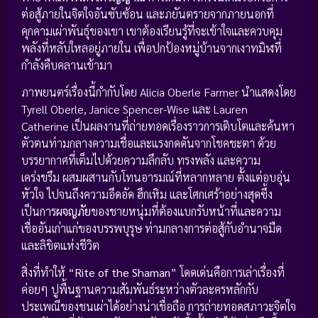
ต่อสู้ภายในจิตใจอันซับซ้อน และภยันตรายจากภายนอกที่
คุกคามเผ่าพันธุ์ของเขา เขาต้องเรียนรู้ที่จะเข้าใจและควบคุม
พลังที่หลับใหลอยู่ภายใน เพื่อปกป้องหมู่บ้านจากเงาทมิฬที่
กำลังคืบคลานเข้ามา
ภาพยนตร์เรื่องนี้กำกับโดย Alicia Oberle Farmer นำแสดงโดย
Tyrell Oberle, Janice Spencer-Wise และ Lauren
Catherine เป็นผลงานที่ถ่ายทอดเรื่องราวการเติบโตและค้นหา
ตัวตนท่ามกลางความเชื่อและแรงกดดันจากโชคชะตา ด้วย
บรรยากาศที่เต็มไปด้วยความลึกลับ ทรงพลัง และความ
เคร่งขรึม ผสมผสานกับโทนอารมณ์ที่หลากหลาย ตั้งแต่อบอุ่น
หัวใจ ไปจนถึงความอึดอัด ฮึกเหิม และโศกเศร้าอย่างสุดซึ้ง
เป็นการ
ผจญภัย
ของชายหนุ่มที่ต้องแบกรับหน้าที่และความ
เชื่ออันเก่าแก่ของบรรพบุรุษ ท่ามกลางการต่อสู้กับอำนาจมืด
และลิขิตแห่งชีวิต
สิ่งที่ทำให้ “
Rite of the Shaman
” โดดเด่นคือการเล่าเรื่องที่
ค่อยๆ ปูพื้นฐานความสัมพันธ์ระหว่างตัวละครหลักกับ
ประเพณีของชนเผ่าได้อย่างน่าเชื่อถือ การถ่ายทอดสภาวะจิตใจ