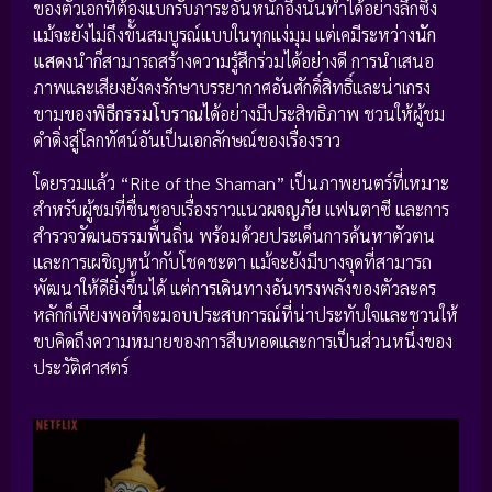
ของตัวเอกที่ต้องแบกรับภาระอันหนักอึ้งนั้นทำได้อย่างลึกซึ้ง
แม้จะยังไม่ถึงขั้นสมบูรณ์แบบในทุกแง่มุม แต่เคมีระหว่าง
นัก
แสดง
นำก็สามารถสร้างความรู้สึกร่วมได้อย่างดี การนำเสนอ
ภาพและเสียงยังคงรักษาบรรยากาศอันศักดิ์สิทธิ์และน่าเกรง
ขามของ
พิธีกรรมโบราณ
ได้อย่างมีประสิทธิภาพ ชวนให้ผู้ชม
ดำดิ่งสู่โลกทัศน์อันเป็นเอกลักษณ์ของเรื่องราว
โดยรวมแล้ว “Rite of the Shaman” เป็นภาพยนตร์ที่เหมาะ
สำหรับผู้ชมที่ชื่นชอบเรื่องราวแนว
ผจญภัย
แฟนตาซี และการ
สำรวจวัฒนธรรมพื้นถิ่น พร้อมด้วยประเด็นการค้นหาตัวตน
และการเผชิญหน้ากับโชคชะตา แม้จะยังมีบางจุดที่สามารถ
พัฒนาให้ดียิ่งขึ้นได้ แต่การเดินทางอันทรงพลังของตัวละคร
หลักก็เพียงพอที่จะมอบประสบการณ์ที่น่าประทับใจและชวนให้
ขบคิดถึงความหมายของการสืบทอดและการเป็นส่วนหนึ่งของ
ประวัติศาสตร์