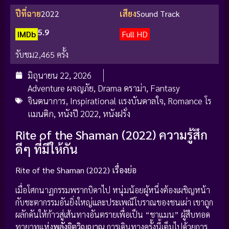
ปีที่ฉาย
2022
เสียง
Sound Track
5.9
IMDb
Full HD
รับชม
2,465 ครั้ง
มิถุนายน 22, 2026
Adventure ผจญภัย
,
Drama ดราม่า
,
Fantasy
จินตนาการ
,
Inspirational แรงบันดาลใจ
,
Romance โร
แมนติก
,
หนังปี 2022
,
หนังฝรั่ง
Rite of the Shaman (2022) ความรู้สึก
ดีๆ ที่มีให้กัน
Rite of the Shaman (2022) เรื่องย่อ
เมื่อโศกนาฏกรรมพรากบิดาไป หนุ่มน้อยผู้หนึ่งต้องเผชิญหน้า
กับชะตากรรมอันยิ่งใหญ่และประเพณีโบราณของชนเผ่า เขาถูก
ผลักดันให้ก้าวสู่เส้นทางอันตรายเพื่อเป็น “ชาแมน” ผู้สืบทอด
ทายาทแห่ง
พลังจิตวิญญาณ
การเดินทางครั้งนี้เต็มไปด้วยการ