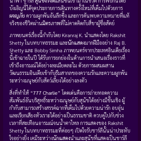
นำพา ชาร์ลี
สุนัขจรจัด
แสนซนเข้ามาในชีวิต การพบกันโดย
บังเอิญนี้ได้จุดประกายการเดินทางครั้งใหม่ที่เต็มไปด้วยการ
ผจญภัย
ความผูกพันอันลึกซึ้ง และการค้นพบความหมายที่แท้
จริงของชีวิตผ่าน
มิตรภาพ
ที่ไม่คาดคิดกับสี่ขาผู้ซื่อสัตย์
ภาพยนตร์เรื่องนี้กำกับโดย Kiranraj K. นำแสดงโดย Rakshit
Shetty ในบทบาทธรรมะ และ
นักแสดง
มากฝีมืออย่าง Raj B.
Shetty และ Bobby Simha ภาพยนตร์จากประเทศอินเดียเรื่อง
นี้เข้าฉายในปี ได้รับการยกย่องในด้านการนำเสนอเรื่องราวที่
เข้าถึงอารมณ์ได้อย่างละเมียดละไม ด้วยการผสมผสาน
วัฒนธรรมอินเดียเข้ากับธีมสากลของความรักและความผูกพัน
ระหว่างมนุษย์กับสัตว์เลี้ยงได้อย่างลงตัว
สิ่งที่ทำให้ “
777 Charlie
” โดดเด่นคือการถ่ายทอดความ
สัมพันธ์อันบริสุทธิ์ระหว่างมนุษย์กับสุนัขได้อย่างมีชั้นเชิง ผู้
กำกับสามารถสร้างสรรค์ฉากที่เต็มไปด้วยความน่ารัก อบอุ่น
และเรียกเสียงหัวเราะได้อย่างเป็นธรรมชาติ ควบคู่ไปกับช่วง
เวลาที่สะเทือนอารมณ์จนน้ำตาไหล การแสดงของ Rakshit
Shetty ในบทบาทธรรมะที่ค่อยๆ เปิดใจรับชาร์ลีนั้นน่าประทับ
ใจอย่างยิ่ง เคมีระหว่าง
นักแสดง
นำและสุนัขที่แสดงเป็นชาร์ลี