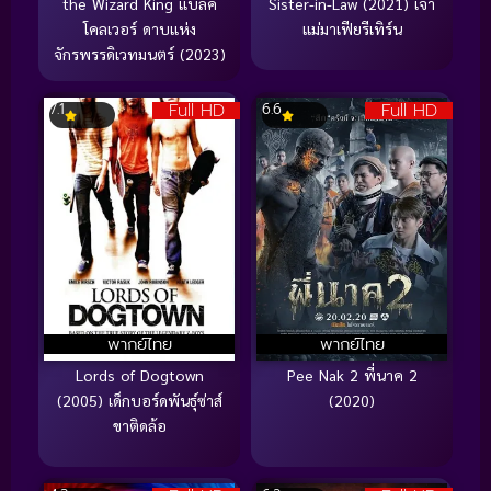
the Wizard King แบล็ค
Sister-in-Law (2021) เจ้า
โคลเวอร์ ดาบแห่ง
แม่มาเฟียรีเทิร์น
จักรพรรดิเวทมนตร์ (2023)
Full HD
Full HD
7.1
6.6
พากย์ไทย
พากย์ไทย
Lords of Dogtown
Pee Nak 2 พี่นาค 2
(2005) เด็กบอร์ดพันธุ์ซ่าส์
(2020)
ขาติดล้อ