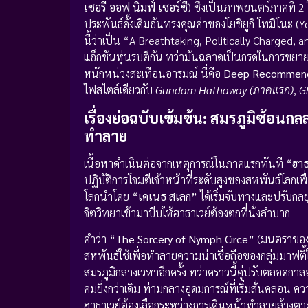
เซอรี ออฟ นิมฟ์ เซอร์ซี
) ซึ่งเป็นภาพยนตร์ภาคที
ประพันธ์ดั้งเดิมอันทรงคุณค่าของโยชิยูกิ โทมิโน
นี้ว่าเป็น “A Breathtaking, Politically Charged
แอ็กชันหุ่นรบตีกัน ทว่ามันฉลาดเป็นกรดในการขยา
หนักหน่วงสะเทือนอารมณ์ นี่คือ
Deep Recommend
ไฟสไตล์เดียวกับ
Gundam Hathaway (ภาคแรก)
,
G
เรื่องย่อฉบับเข้มข้น: สมรภูมิซ้อนกลล
ทำลาย
เนื้อหาดำเนินต่อจากเหตุการณ์ในภาคแรกทันที
“ฮาธ
ปฏิบัติการโจมตีเจ้าหน้าที่ระดับสูงของสหพันธ์โลก
โลกนำโดย
“เคเนธ สเลก”
ได้เริ่มจับทางและปรับกลย
จิตวิทยาเข้ามาบีบให้ฮาธาเวย์ต้องตกที่นั่งลำบาก
คำว่า
“The Sorcery of Nymph Circe”
(มนตราของน
สหพันธ์ใช้เพื่อทำลายความน่าเชื่อถือของกลุ่มมา
สมรภูมิกลางเวหาอีกครั้ง ทว่าคราวนี้คู่ปรับตลอดกาล
คมยิ่งกว่าเดิม ท่ามกลางอุดมการณ์ที่เริ่มสั่นคลอน 
ฮาธาเวย์ต้องเลือกระหว่างการเดินหน้าทำลายล้างตามแ