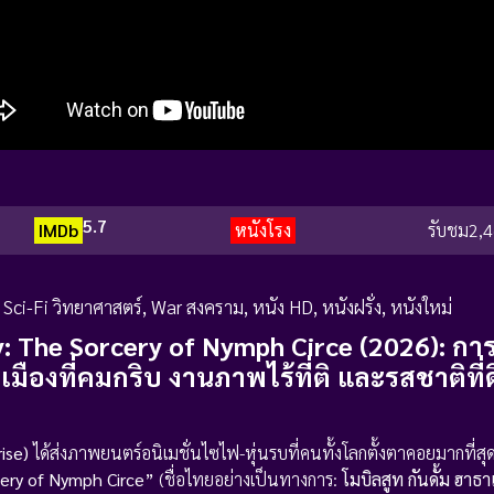
5.7
IMDb
หนังโรง
รับชม
2,4
,
Sci-Fi วิทยาศาสตร์
,
War สงคราม
,
หนัง HD
,
หนังฝรั่ง
,
หนังใหม่
: The Sorcery of Nymph Circe (2026): กา
งที่คมกริบ งานภาพไร้ที่ติ และรสชาติที่ดิ
ise)
ได้ส่งภาพยนตร์อนิเมชั่นไซไฟ-หุ่นรบที่คนทั้งโลกตั้งตาคอยมากที่
ery of Nymph Circe”
(ชื่อไทยอย่างเป็นทางการ:
โมบิลสูท กันดั้ม ฮาธา