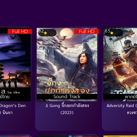
Full HD
Full HD
9.2
6.5
ย์ไทย
Sound Track
พากย์
 Dragon’s Den
Ji Gong จี้กงยกกำลังสอง
Adversity Raid 
) นินจา
(2023)
ดวงซ