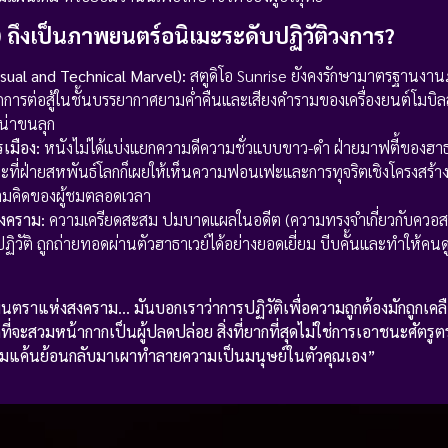
) ถึงเป็นภาพยนตร์อนิเมะระดับปฏิวัติวงการ?
sual and Technical Marvel):
สตูดิโอ Sunrise ยังคงรักษามาตรฐานงา
ฉากการต่อสู้ในชั้นบรรยากาศยามค่ำคืนและเสียงคำรามของเครื่องยนต์โมบิ
น่าขนลุก
เมือง:
หนังไม่ได้แบ่งแยกความดีความชั่วแบบขาว-ดำ ฝ่ายมาฟตี้ของฮาธาเว
ี่ฝ่ายสหพันธ์โลกก็เผยให้เห็นความฟอนเฟะและการทุจริตเชิงโครงสร้างที่
มคิดของผู้ชมตลอดเวลา
สงคราม:
ความเครียดสะสม ปมบาดแผลในอดีต (ความทรงจำเกี่ยวกับควอส
วัติ ถูกถ่ายทอดผ่านตัวฮาธาเวย์ได้อย่างยอดเยี่ยม บีบคั้นและทำให้คนดู
าแห่งสงคราม… มันบอกเราว่าการปฏิวัติเพื่อความถูกต้องมักถูกเค
่จะสวมหน้ากากเป็นผู้ปลดปล่อย สิ่งที่ยากที่สุดไม่ใช่การเอาชนะศัตรู
ามแค้นย้อนกลับมาเผาทำลายความเป็นมนุษย์ในตัวคุณเอง”