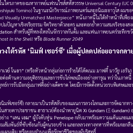
่ 2 ในไตรภาคของมหากาพย์แฟรนไชส์สหัสวรรษ Universal Century (UC
ะ (Yoshiyuki Tomino) ในฐานะนักวิจารณ์ภาพยนตร์และอนิเมะอาวุโส ผมข
, and Visually Unmatched Masterpiece” หนังภาคนี้ไม่ได้ทำหน้าที่เพ
ยปมปัญหาเชิงจริยธรรม จิตวิทยาตัวละคร และตอกย้ำความสมจริงของสงค
ation
สำหรับผู้ที่หลงใหลในจักรวาลกันดั้ม และแฟนภาพยนตร์ระทึกขวั
host in the Shell
หรือ
Blade Runner 2049
วงใต้รหัส ‘นิมฟ์ เซอร์ซี’ เมื่อผู้ปลดปล่อยอาจกลาย
าเวย์ โนอา”
(หรือหัวหน้ากลุ่มก่อการร้ายใต้โค้ดเนม
มาฟตี้ นาวียู เอริน
)
เพื่อต่อต้านความอยุติธรรมและการขับไล่พลเมืองอย่างทารุณ ทว่าในภาคนี
ุทธ์การรับมือกลุ่มมาฟตี้อย่างเด็ดขาด โดยมีการจัดตั้งหน่วยรบพิเศษและน
ิมฟ์เซอร์ซี) กลายมาเป็นรหัสลับของแผนการลวงโลกและการจัดฉากทางกา
ฟตี้ในสายตาประชาชน ฮาธาเวย์ต้องนำพายูนิต
Xi Gundam (Ξ Gundam)
อ
อย่าง
“เลน เอม”
ผู้บังคับหุ่น
Penelope
กลับมาพร้อมความแค้นและแผนซ
ความสัมพันธ์ที่ซับซ้อนกับผู้คนรอบข้าง และกลลวงทางทหารที่พร้อมจะกลืน
ผนเดิม หรือยอมจำนนเพื่อรักษาชีวิตของผู้บริสุทธิ์