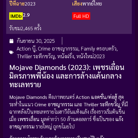
ปีที่ฉาย
2023
เสียง
พากย์ไทย
2.9
IMDb
Full HD
รับชม
2,465 ครั้ง
กันยายน 30, 2025
Action บู๊
,
Crime อาชญากรรม
,
Family ครอบครัว
,
Thriller ระทึกขวัญ
,
หนังฝรั่ง
,
หนังใหม่2023
Mojave Diamonds (2023): เพชรเถื่อน
มิตรภาพพี่น้อง และการล้างแค้นกลาง
ทะเลทราย
Mojave Diamonds
คือภาพยนตร์
Action แอคชั่น/ต่อสู้
สุด
ระห่ำในแนว
Crime อาชญากรรม
และ
Thriller ระทึกขวัญ
ที่มี
ฉากหลังเป็นทะเลทรายโมฮาวีอันแห้งแล้ง เรื่องราวเริ่มต้นขึ้น
เมื่อ
เพชรเถื่อน
มูลค่ากว่า 50 ล้านดอลลาร์ ซึ่งเป็นของ
แก๊ง
อาชญากรรม
รายใหญ่ ถูกขโมยไป