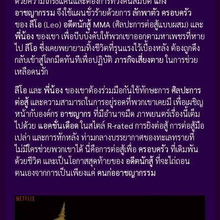
ด้วยความโกรธแค้นและต้องการทวงคืนสมบัติ
แก๊ง
อาชญากรรม
จึงใช้แผนชั่วร้ายด้วยการ
ลักพาตัว
ครอบครัว
ของ
ลีโอ
(Leo)
อดีตนักสู้ MMA
(ศิลปะการต่อสู้แบบผสม) และ
พี่น้อง
ของเขา เพื่อบีบบังคับให้พวกเขาออกตามหาเพชรที่หาย
ไป
ลีโอ
ซึ่งเคยพยายามทิ้งชีวิตที่รุนแรงไว้เบื้องหลัง ต้องถูกดึง
กลับเข้าสู่โลกมืดทันทีเพื่อปฏิบัติ
ภารกิจเสี่ยงตาย
ในการช่วย
เหลือคนรัก
ลีโอ
และ
พี่น้อง
ของเขาต้องร่วมมือกันใช้ทักษะการ
ศิลปะการ
ต่อสู้
และความสามารถในการอยู่รอดที่พวกเขาเคยมี เพื่อเผชิญ
หน้ากับองค์กร
อาชญากร
ที่มีอำนาจมืด ภาพยนตร์เรื่องนี้เต็ม
ไปด้วย
แอคชั่นเดือด
ในสไตล์
R-rated
การยิงต่อสู้ การต่อสู้มือ
เปล่า และการหักหลัง ท่ามกลางบรรยากาศของทะเลทรายที่
ไม่มีใครช่วยพวกเขาได้ นี่คือการต่อสู้เพื่อ
ครอบครัว
ที่เดิมพัน
ด้วยชีวิต และเป็นโอกาสสุดท้ายของ
อดีตนักสู้
ที่จะไถ่ถอน
ตนเองจากการเป็นเพียงแค่
คนก่ออาชญากรรม