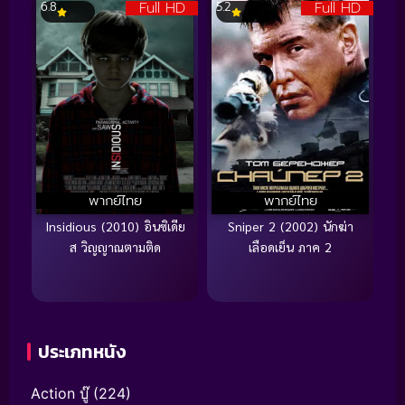
Full HD
Full HD
6.8
5.2
พากย์ไทย
พากย์ไทย
Insidious (2010) อินซิเดีย
Sniper 2 (2002) นักฆ่า
ส วิญญาณตามติด
เลือดเย็น ภาค 2
ประเภทหนัง
Action บู๊
(224)