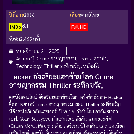
ปีที่ฉาย
2016
เสียง
พากย์ไทย
6.1
IMDb
Full HD
รับชม
2,465 ครั้ง
พฤศจิกายน 21, 2025
Action บู๊
,
Crime อาชญากรรม
,
Drama ดราม่า
,
Technology
,
Thriller ระทึกขวัญ
,
หนังฝรั่ง
Hacker อัจฉริยะแฮกข้ามโลก Crime
อาชญากรรม Thriller ระทึกขวัญ
ดูหนังออนไลน์ อัจฉริยะแฮกข้ามโลก.
หรือชื่ออังกฤษ
Hacker.
คือภาพยนตร์
Crime อาชญากรรม.
ผสม
Thriller ระทึกขวัญ.
นี่คือหนังเกี่ยวกับแฮกเกอร์. ปี 2016. กำกับโดย
อากัน ซาตา
เยฟ.
(Akan Satayev). นำแสดงโดย
คัลลัน แมคออลลีฟ.
(Callan McAuliffe). ร่วมด้วย
ลอร์เรน นิโคลสัน.
และ
แดเนียล
เอริค โกลด์.
ดูหนัง
เรื่องราวของ
อเล็กซ์.
ผู้อพยพหนุ่มอัจฉริยะ.