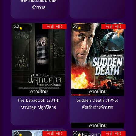
สงครามเอเลี่ยน บึ้มส์
จักรวาล
Full HD
Full HD
6.8
5.9
พากย์ไทย
พากย์ไทย
The Babadook (2014)
Sudden Death (1995)
บาบาดุค ปลุกปีศาจ
ตัดเส้นตายท้านรก
พากย์ไทย
Full HD
Full HD
5.9
5.8
A Hologram For The