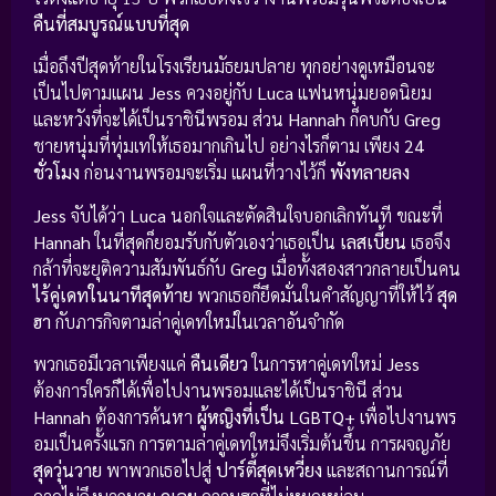
คืนที่สมบูรณ์แบบที่สุด
เมื่อถึงปีสุดท้ายในโรงเรียนมัธยมปลาย ทุกอย่างดูเหมือนจะ
เป็นไปตามแผน
Jess
ควงอยู่กับ
Luca
แฟนหนุ่มยอดนิยม
และหวังที่จะได้เป็นราชินีพรอม ส่วน
Hannah
ก็คบกับ
Greg
ชายหนุ่มที่ทุ่มเทให้เธอมากเกินไป อย่างไรก็ตาม เพียง
24
ชั่วโมง
ก่อนงานพรอมจะเริ่ม แผนที่วางไว้ก็
พังทลายลง
Jess
จับได้ว่า
Luca
นอกใจและตัดสินใจบอกเลิกทันที ขณะที่
Hannah
ในที่สุดก็ยอมรับกับตัวเองว่าเธอเป็น
เลสเบี้ยน
เธอจึง
กล้าที่จะยุติความสัมพันธ์กับ
Greg
เมื่อทั้งสองสาวกลายเป็นคน
ไร้คู่เดทในนาทีสุดท้าย
พวกเธอก็ยึดมั่นในคำสัญญาที่ให้ไว้
สุด
ฮา
กับภารกิจตามล่าคู่เดทใหม่ในเวลาอันจำกัด
พวกเธอมีเวลาเพียงแค่
คืนเดียว
ในการหาคู่เดทใหม่
Jess
ต้องการใครก็ได้เพื่อไปงานพรอมและได้เป็นราชินี ส่วน
Hannah
ต้องการค้นหา
ผู้หญิงที่เป็น LGBTQ+
เพื่อไปงานพร
อมเป็นครั้งแรก การตามล่าคู่เดทใหม่จึงเริ่มต้นขึ้น การผจญภัย
สุดวุ่นวาย
พาพวกเธอไปสู่
ปาร์ตี้สุดเหวี่ยง
และสถานการณ์ที่