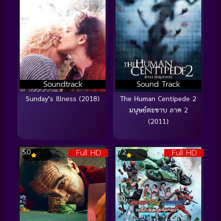
Soundtrack
Sound Track
Sunday’s Illness (2018)
The Human Centipede 2
มนุษย์ตะขาบ ภาค 2
(2011)
Full HD
Full HD
5.0
7.2