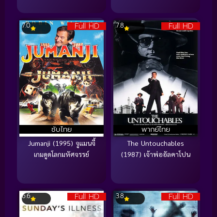
Full HD
Full HD
7.0
7.8
ซับไทย
พากย์ไทย
Jumanji (1995) จูแมนจี้
The Untouchables
เกมดูดโลกมหัศจรรย์
(1987) เจ้าพ่ออัลคาโปน
Full HD
Full HD
6.6
3.8