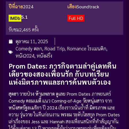
ปีที่ฉาย
2024
เสียง
Soundtrack
5.1
IMDb
Full HD
รับชม
2,465 ครั้ง
ตุลาคม 11, 2025
Comedy ตลก
,
Road Trip
,
Romance โรแมนติก
,
หนัง2024
,
หนังฝรั่ง
Prom Dates: ภารกิจตามล่าคู่เดทคืน
เดียวของสองเพื่อนรัก กับบทเรียน
แห่งมิตรภาพและการค้นพบตัวเอง
สุดฮา วายป่วง ห้ามพลาด ดูเลย
Prom Dates
ภาพยนตร์
Comedy คอมเมดี้
แนว
Coming-of-Age วัยหนุ่มสาว
จาก
หนังสหรัฐอเมริกา
ปี
2024
เรื่องราวเน้นย้ำที่
มิตรภาพ
และ
ความ
วุ่นวาย
ในคืนก่อนงาน
พรอม
ระดับไฮสกูล
Prom Dates
เล่าเรื่องของ
Jess
และ
Hannah
สองเพื่อนสนิทที่ทำสัญญากัน
ไว้ตั้งแต่อายุ 13 ปี พวกเธอตั้งใจว่างานพรอมรุ่นพี่จะต้องเป็น