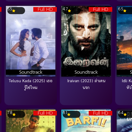
Full HD
Full HD
5.5
4.7
6.5
Soundtrack
Soundtrack
Telusu Kada (2025) เธอ
Iraivan (2023) ล่าเดน
Idli K
รู้ใช่ไหม
นรก
หั
Full HD
Full HD
7.8
8.1
6.4