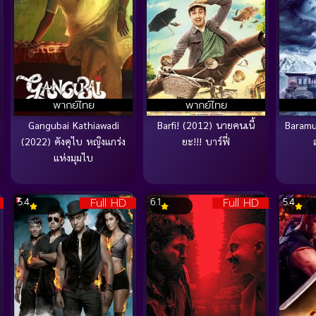
พากย์ไทย
พากย์ไทย
Gangubai Kathiawadi
Barfi! (2012) นายคนเนี้
Baramu
(2022) คังคุไบ หญิงแกร่ง
ยะ!!! บาร์ฟี่
แห่งมุมไบ
Full HD
Full HD
5.4
6.1
5.4