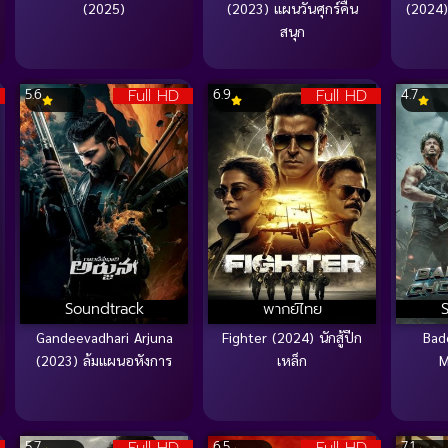
(2025)
(2023) แผนวันศุกร์คืน
(2024)
สนุก
Full HD
Full HD
5.6
6.9
4.7
Soundtrack
พากย์ไทย
Gandeevadhari Arjuna
Fighter (2024) นักสู้ปีก
Bad
(2023) ล้มแผนอหังการ
เหล็ก
M
5.7
6.5
7.1