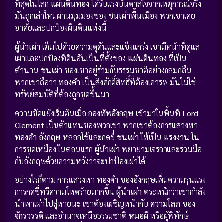
ที่สุดในโลก
แผ่นดินทอง
ได้รับแรงบันดาลใจจากเหตุการณ์จริง
มันถูกเล่าใหม่ผ่านมุมมองของ
ชนเผ่าพื้นเมือง
พวกเขาเคย
อาศัยและปกป้องผืนดินแห่งนี้
ผู้นำเผ่า
เต็มไปด้วยความดุดันและแข็งแกร่ง เขามีหน้าที่ดูแล
เผ่าและปกป้องที่ดินอันเป็นที่ตั้งของ
แผ่นดินทอง
ที่เป็น
ตำนาน
ชนเผ่า
ของเขาอยู่ร่วมกับธรรมชาติอย่างกลมกลืน
พวกเขาถือว่า
ทองคำ
เป็นสิ่งศักดิ์สิทธิ์ที่ต้องเคารพ มันไม่ใช่
ทรัพย์สมบัติที่ต้องถูกขุดขึ้นมา
ความขัดแย้งเริ่มต้นเมื่อ
กองทัพอังกฤษ
เข้ามาในพื้นที่
Lord
Clement
เป็นตัวแทนของพวกเขา พวกเขาต้องการแสวงหา
ทองคำ
อังกฤษ
หลอกใช้และกดขี่
ชนเผ่า
ให้เป็น
แรงงาน
ใน
การขุดเหมือง ในตอนแรก
ผู้นำเผ่า
พยายามเจรจาและร่วมมือ
กับอังกฤษด้วยความหวังว่าจะปกป้องเผ่าได้
อย่างไรก็ตาม การแสวงหา
ทองคำ
ของอังกฤษเพิ่มความรุนแรง
การกดขี่ทวีความโหดร้ายมากขึ้น
ผู้นำเผ่า
ตระหนักว่าเขากำลัง
นำพาเผ่าไปสู่หายนะ เขาต้องเผชิญหน้ากับ
ความโลภ
ของ
จักรวรรดิ
และอำนาจเหนือธรรมชาติ
หมอผี
หรือผู้พิทักษ์