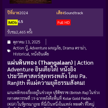
ปีที่ฉาย
2024
เสียง
Soundtrack
6.5
IMDb
Full HD
รับชม
2,465 ครั้ง
ตุลาคม 13, 2025
Action บู๊
,
Adventure ผจญภัย
,
Drama ดราม่า
,
Historical
,
หนังอินเดีย
แผ่นดินทอง (Thangalaan)
| Action
Adventure อินเดียใต้! หนังอิง
ประวัติศาสตร์สุดทรงพลัง โดย Pa.
Ranjith ตีแผ่ความยุติธรรมสังคม!
แกนหลักของเรื่องอยู่ในช่วงยุค
บริติชราช
(
British Raj
) ในช่วง
กลางศตวรรษที่ 19 ฉากหลังคือพื้นที่
Kolar Gold Fields
(
KGF
) ในรัฐกรณาฏกะ ที่นี่เป็นหนึ่งในแหล่ง
ทองคำ
ที่ใหญ่