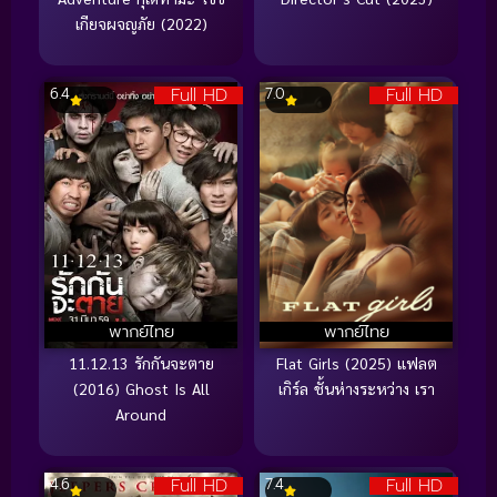
เกียจผจญภัย (2022)
Full HD
Full HD
6.4
7.0
พากย์ไทย
พากย์ไทย
11.12.13 รักกันจะตาย
Flat Girls (2025) แฟลต
(2016) Ghost Is All
เกิร์ล ชั้นห่างระหว่าง เรา
Around
Full HD
Full HD
4.6
7.4