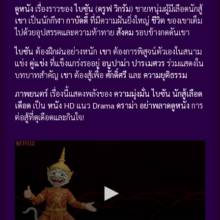
ดูหนัง
เรื่องราวของ
ไบซัน
(
ดรูฟ วิกรัม
) ชายหนุ่มผู้มีเลือดนักสู้
เขา
เป็นนักกีฬา
กาบัดดี้
ที่มีความฝันยิ่งใหญ่
ชีวิต
ของเขาเต็ม
ไปด้วยอุปสรรคและความท้าทาย
สังคม
รอบข้างกดดันเขา
ไบซัน
ต้องฝึกฝนอย่างหนัก
เขา
ต้องการพิสูจน์ตัวเองในสนาม
แข่ง
คู่แข่ง
ที่แข็งแกร่งรออยู่
อนูปาม่า ปารเมศวร
ร่วมแสดงใน
บทบาทสำคัญ
เขา
ต้องสู้เพื่อ
ศักดิ์ศรี
และ
ความยุติธรรม
ภาพยนตร์
เรื่องนี้แสดงพลังของ
ความมุ่งมั่น
ไบซัน นักสู้เลือด
เดือด
เป็น
หนัง HD
แนว
Drama ดราม่า
อย่าพลาดดูหนัง
การ
ต่อสู้ที่ดุเดือดและกินใจ!