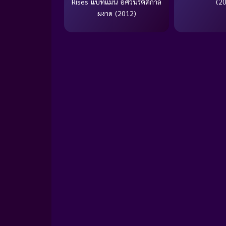
Rises แบทแมน อัศวินรัตติกาล
(2
ผงาด (2012)