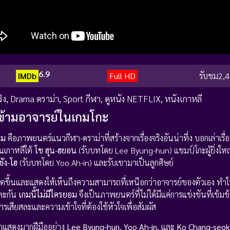
6.9
IMDb
Full HD
รับชม
2,4
ิง
,
Drama ดราม่า
,
Sport กีฬา
,
ดูหนัง NETFLIX
,
หนังเกาหลี
าวข้ามอาจารย์ในเกมโกะ
อม
คือภาพยนตร์แนวกีฬา-ดราม่าที่สร้างจากเรื่องจริงอันน่าทึ่ง บอกเล่าเรื
นเกาหลีใต้
โช ฮุน-ฮยอน
(รับบทโดย Lee Byung-hun) แชมป์โกะผู้ยิ่งใหญ
 ชัง-โฮ
(รับบทโดย Yoo Ah-in) และรับเขามาเป็นลูกศิษย์
เติบโตขึ้นและแสดงให้เห็นถึงความสามารถที่เหนือกว่าอาจารย์ของตัวเอง ทำให้
และกัน
เกมนี้ไม่มีใครยอม
จึงเป็นภาพยนตร์ที่ไม่ได้มีแค่การแข่งขันที่เข้มข้
ารเสียสละและความเข้าใจที่ต้องใช้หัวใจเพื่อสัมผัส
กแสดงมากฝีมืออย่าง
Lee Byung-hun, Yoo Ah-in,
และ
Ko Chang-seok