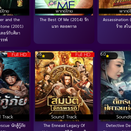
ย์ไทย
พากย์ไทย
พากย์
ter and the
The Best Of Me (2014) รัก
Assassination (
Stone (2001)
แรก ตลอดกาล
ร้าย สไน
เตอร์กับศิลา
รรพ์
Full HD
Full HD
6.6
6.0
 Track
Sound Track
Soundt
ue นักสู้กู้ภัย
The Ennead Legacy Of
Detective De