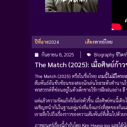
ปีที่ฉาย
2024
เสียง
พากย์ไทย
กันยายน 8, 2025
Biography ชีวิตจร
The Match (2025): เมื่อศิษย์ก้
The Match (2025)
หรือในชื่อไทย
เกมนี้ไม่มีใครย
สัมพันธ์อันซับซ้อนของสองนักเล่นโกะระดับตำนานใ
พรสวรรค์ที่ซ่อนอยู่ในตัวเด็กชายไร้การฝึกฝนอย่าง
อี
แต่แล้วความขัดแย้งก็เริ่มก่อตัวขึ้น เมื่อศิษย์คนนี้
เผชิญหน้ากันในฐานะคู่แข่งที่แข็งแกร่งที่สุดของกัน
เจาะลึกไปถึงเรื่องราวของความสัมพันธ์ที่เต็มไปด้วยก
ภาพยนตร์เรื่องนี้กำกับโดย
Kim Hyung-joo
และได้นั