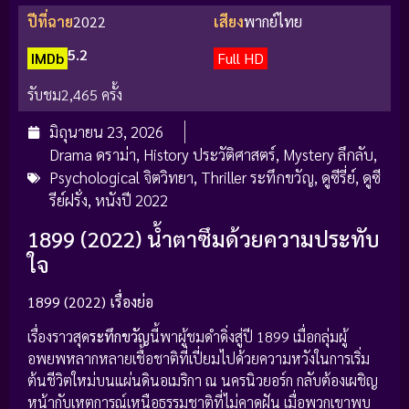
ปีที่ฉาย
2022
เสียง
พากย์ไทย
5.2
IMDb
Full HD
รับชม
2,465 ครั้ง
มิถุนายน 23, 2026
Drama ดราม่า
,
History ประวัติศาสตร์
,
Mystery ลึกลับ
,
Psychological จิตวิทยา
,
Thriller ระทึกขวัญ
,
ดูซีรี่ย์
,
ดูซี
รีย์ฝรั่ง
,
หนังปี 2022
1899 (2022) น้ำตาซึมด้วยความประทับ
ใจ
1899 (2022) เรื่องย่อ
เรื่องราวสุด
ระทึกขวัญ
นี้พาผู้ชมดำดิ่งสู่ปี 1899 เมื่อกลุ่มผู้
อพยพหลากหลายเชื้อชาติที่เปี่ยมไปด้วยความหวังในการเริ่ม
ต้นชีวิตใหม่บนแผ่นดินอเมริกา ณ นครนิวยอร์ก กลับต้องเผชิญ
หน้ากับเหตุการณ์เหนือธรรมชาติที่ไม่คาดฝัน เมื่อพวกเขาพบ