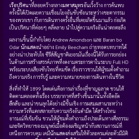
เรือปริศนา
ที่ลอยคว้างกลาง
มหาสมุทร
อันเวิ้งว้าง การค้นพบ
ครั้งนี้ได้เปิดเผยความเชื่อมโยงอันซับซ้อนระหว่างชะตากรรม
ของพวกเขา กับการเดินทางครั้งอื่นที่เคยเกิดขึ้นมาแล้ว ก่อเกิด
เป็นปริศนาที่ค่อยๆ คลี่คลาย นำไปสู่ความจริงอันน่าตกตะลึง
ผลงานชิ้นนี้กำกับโดย Andrew Amondson และ Baran bo
Odar
นักแสดง
นำอย่าง Emily Beecham ถ่ายทอดบทบาทได้
อย่างน่าประทับใจ ซีรีส์สัญชาติเยอรมันเรื่องนี้ได้รับการยกย่อง
ในด้านการสร้างสรรค์ภาพที่งดงามตระการตาในระบบ Full HD
พร้อมระบบเสียงซับไทยที่คมชัด เรื่องราวชวนให้ผู้ชมตั้งคำถาม
ถึงความจริง การรับรู้ และความหมายของการเดินทางในชีวิต
สิ่งที่ทำให้ 1899 โดดเด่นคือการเล่าเรื่องที่ชาญฉลาด ชวนให้
ติดตามตลอดทั้งเรื่อง บรรยากาศที่สร้างขึ้นมานั้นทั้งอึดอัด
ลึกลับ
และน่าขนลุกได้อย่างมีชั้นเชิง การผสมผสานระหว่าง
ความหวังที่แตกสลายกับความจริงอันดำมืด ได้สร้างโทน
อารมณ์ที่เข้มข้น ชวนให้ผู้ชมตั้งคำถามถึงประเด็นทางศีลธรรม
และจิตวิทยาของมนุษย์เมื่อต้องเผชิญหน้ากับสถานการณ์ที่
เหนือการควบคุม เคมี
นักแสดง
ส่งเสริมให้ตัวละครแต่ละตัวมีมิติ