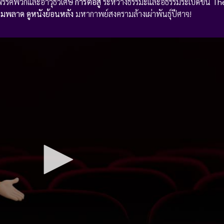
รรคพวกและอาวุธวิเศษ
การต่อสู้
ระหว่างธรรมะและอธรรมระเบิดขึ้น
The
ามพลาด
ดูหนังย้อนหลัง
มหากาพย์สงครามล้างเผ่าพันธุ์ปีศาจ!