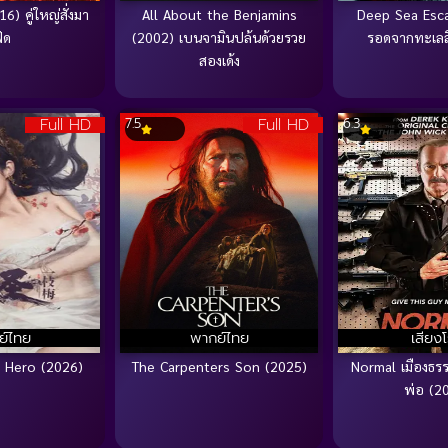
6) คู่ใหญ่สั่งมา
All About the Benjamins
Deep Sea Esca
ัด
(2002) เบนจามินปล้นด้วยรวย
รอดจากทะเลล
สองเด้ง
Full HD
Full HD
7.5
6.3
ย์ไทย
พากย์ไทย
เสียง
e Hero (2026)
The Carpenters Son (2025)
Normal เมืองธร
พ่อ (2