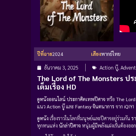
ปีที่ฉาย
2024
เสียง
พากย์ไทย
ธันวาคม 3, 2025
Action บู๊
,
Advent
The Lord of The Monsters ปร
เต็มเรื่อง HD
ดูหนังออนไลน์
ประกาศิตเทพปีศาจ
หรือ
The Lord
แนว
Action บู๊
และ
Fantasy จินตนาการ
จาก
iQIYI
ดูหนัง
เรื่องราวในโลกที่มนุษย์และปีศาจอยู่ร่วมกัน
รา
ทุกหนแห่ง
นักล่าปีศาจ
หนุ่มผู้มีพลังแฝงเร้นต้องออ