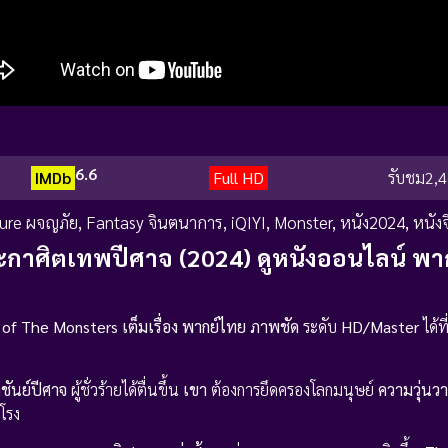
6.6
IMDb
Full HD
รับชม
2,4
ure ผจญภัย
,
Fantasy จินตนาการ
,
iQIYI
,
Monster
,
หนัง2024
,
หนังจ
ะกาศิตเทพปีศาจ (2024) ดูหนังออนไลน์ พา
 of The Monsters
เต็มเรื่อง
พากย์ไทย
ภาพชัด
ระดับ
HD/Master
ได้ที
ชันย์ปีศาจ
ผู้ชั่วร้ายได้ตื่นขึ้น
เขา
ต้องการยึดครองโลกมนุษย์
ความวุ่นว
กโรง