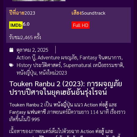
ปีที่ฉาย
2023
เสียง
Soundtrack
6.0
IMDb
Full HD
รับชม
2,465 ครั้ง
ตุลาคม 2, 2025
Action บู๊
,
Adventure ผจญภัย
,
Fantasy จินตนาการ
,
History ประวัติศาสตร์
,
Supernatural เหนือธรรมชาติ
,
หนังญี่ปุ่น
,
หนังใหม่2023
Touken Ranbu 2 (2023): การผจญภัย
ปราบปีศาจในยุคเฮอันอันรุ่งโรจน์
Touken Ranbu 2
เป็น
หนังญี่ปุ่น
แนว
Action ต่อสู้
และ
Fantasy แฟนตาซี
ภาพยนตร์มีความยาว 114 นาที เรื่องราว
เกิดขึ้นในปี
995
เนื้อหาของภาพยนตร์เต็มไปด้วยฉาก
Action ต่อสู้
และ