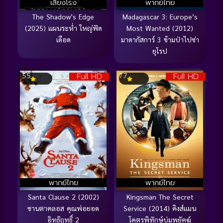
เสียงโรง
พากย์ไทย
The Shadow’s Edge
Madagascar 3: Europe’s
(2025) แผนระห่ำ ใหญ่ฟัด
Most Wanted (2012)
เดือด
มาดากัสการ์ 3 ข้ามป่าไปซ่า
ยุโรป
Full HD
Full HD
5.5
7.7
พากย์ไทย
พากย์ไทย
Santa Clause 2 (2002)
Kingsman The Secret
ซานตาคลอส คุณพ่อยอด
Service (2014) คิงส์แมน
อิทธิฤทธิ์ 2
โคตรพิทักษ์บ่มพยัคฆ์