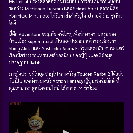
Historical ประวัติศาสตร์
อันเข้มข้น มีการสนทนาลับเกิดขึ้น
ระหว่าง
Michinaga Fujiwara
และ
Seimei Abe
ผลจากนี้คือ
Yorimitsu Minamoto ได้รับคำสั่งสำคัญให้
ปราบผี
ร้าย
ชูเท็น
โดจิ
นี่คือ
Adventure ผจญภัย
ครั้งใหญ่เพื่อรักษาความสงบของ
บ้านเมือง
Supernatural
เป็นองค์ประกอบหลักของเรื่องราว
Shiori Akita
และ
Yoshihiko Aramaki
ร่วมแสดงนำ ภาพยนตร์
เรื่องนี้สร้างจากแฟรนไชส์ยอดนิยมของญี่ปุ่นและมีข้อมูล
ปรากฏบน
IMDb
ภารกิจปราบผีในยุคซามูไร!
หาหนังดู
Touken Ranbu 2
ได้แล้ว
วันนี้ใน
แหล่งรวมหนัง Action Fantasy ญี่ปุ่นฟอร์มยักษ์
ที่
คุณสามารถ
ดูหนังออนไลน์
ได้ตลอด 24 ชั่วโมง!