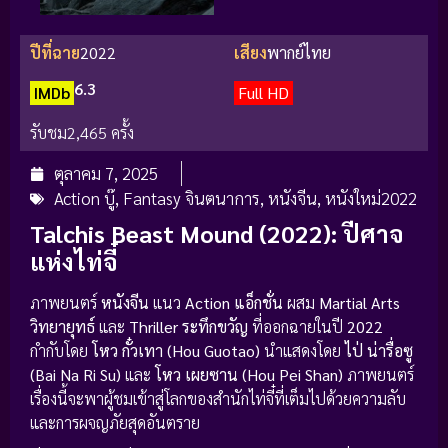
ปีที่ฉาย
2022
เสียง
พากย์ไทย
6.3
IMDb
Full HD
รับชม
2,465 ครั้ง
ตุลาคม 7, 2025
Action บู๊
,
Fantasy จินตนาการ
,
หนังจีน
,
หนังใหม่2022
Talchis Beast Mound (2022): ปีศาจ
แห่งไท่จี๋
ภาพยนตร์
หนังจีน
แนว
Action แอ็กชั่น
ผสม
Martial Arts
วิทยายุทธ์
และ
Thriller ระทึกขวัญ
ที่ออกฉายในปี
2022
กำกับโดย
โหว กั๋วเทา (Hou Guotao)
นำแสดงโดย
ไป่ น่ารื่อซู
(Bai Na Ri Su)
และ
โหว เผยซาน (Hou Pei Shan)
ภาพยนตร์
เรื่องนี้จะพาผู้ชมเข้าสู่โลกของสำนักไท่จี๋ที่เต็มไปด้วยความลับ
และการผจญภัยสุดอันตราย