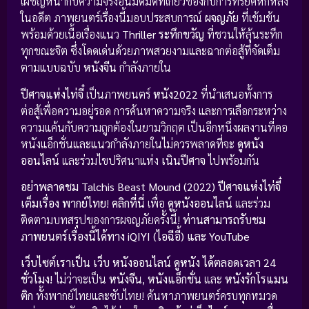
เผชิญหน้ากับความจริงอันมืดมิดที่เกี่ยวข้องกับการทรยศหักหลัง
ในอดีต ภาพยนตร์เรื่องนี้มอบประสบการณ์
ผจญภัย
ที่เข้มข้น
พร้อมด้วยเนื้อเรื่องแนว
Thriller ระทึกขวัญ
ที่ชวนให้ลุ้นระทึก
ทุกขณะจิต ซึ่งโดดเด่นด้วยภาพสวยงามและฉากต่อสู้ที่จัดเต็ม
ตามแบบฉบับ
หนังจีน
กำลังภายใน
ปีศาจแห่งไท่จี๋
เป็นภาพยนตร์
หนัง2022
ที่นำเสนอทั้งการ
ต่อสู้เพื่อความอยู่รอด การค้นหาความจริง และการเลือกระหว่าง
ความแค้นกับความถูกต้องในยามวิกฤต เป็นอีกหนึ่งผลงานที่คอ
หนังแอ็กชั่นและแนวกำลังภายในไม่ควรพลาดที่จะ
ดูหนัง
ออนไลน์
และร่วมไขปริศนาแห่ง
เนินปีศาจ
ไปพร้อมกัน
อย่าพลาดชม
Talchis Beast Mound (2022) ปีศาจแห่งไท่จี๋
เต็มเรื่อง พากย์ไทย
!
คลิกที่นี่
เพื่อ
ดูหนังออนไลน์
และร่วม
ติดตามบทสรุปของการผจญภัยครั้งนี้!
ท่านสามารถรับชม
ภาพยนตร์เรื่องนี้ได้ทาง iQIYI (ไอฉีอี้) และ YouTube
เว็บไซต์เราเป็น เว็บ หนังออนไลน์ ดูหนัง ได้ตลอดเวลา 24
ชั่วโมง!
ไม่ว่าจะเป็น
หนังจีน
,
หนังแอ็กชั่น
และ
หนังรักโรแมน
ติก
ทั้งพากย์ไทยและซับไทย! ค้นหาภาพยนตร์ครบทุกหมวด