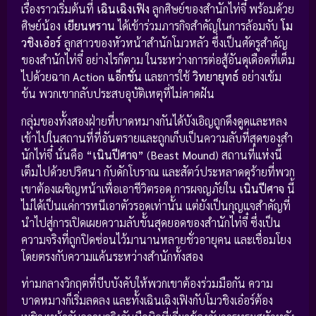
เรื่องราวเริ่มต้นที่
เฉินเฉิงเฟิง
ลูกศิษย์ของสำนักไท่จี๋ พร้อมด้วย
ศิษย์น้อง
เยียนหราน
ได้เข้าร่วมภารกิจสำคัญในการล้อมจับ
โม
วชิงเอ๋อร์
ลูกสาวของหัวหน้าสำนักโมวหลัว ซึ่งเป็นศัตรูสำคัญ
ของสำนักไท่จี๋ อย่างไรก็ตาม ในระหว่างการต่อสู้อันดุเดือดที่เต็ม
ไปด้วยฉาก
Action แอ็กชั่น
และการใช้
วิทยายุทธ์
อย่างเข้ม
ข้น พวกเขากลับประสบอุบัติเหตุที่ไม่คาดฝัน
กลุ่มของทั้งสองฝ่ายที่บาดหมางกันได้บังเอิญถูกดึงดูดและหลง
เข้าไปในสถานที่ที่อันตรายและถูกเก็บเป็นความลับที่สุดของสำ
นักไท่จี๋ นั่นคือ
“เนินปีศาจ”
(
Beast Mound
) สถานที่แห่งนี้
เต็มไปด้วยปริศนา กับดักโบราณ และสัตว์ประหลาดดุร้ายที่พวก
เขาต้องเผชิญหน้าเพื่อเอาชีวิตรอด การผจญภัยใน
เนินปีศาจ
นี้
ไม่ได้เป็นแค่การหนีเอาตัวรอดเท่านั้น แต่ยังเป็นกุญแจสำคัญที่
นำไปสู่การเปิดเผยความลับขั้นสุดยอดของสำนักไท่จี๋ ซึ่งเป็น
ความจริงที่ถูกปิดซ่อนไว้มานานหลายชั่วอายุคน และเชื่อมโยง
โดยตรงกับความแค้นระหว่างสำนักทั้งสอง
ท่ามกลางวิกฤตที่บีบบังคับให้พวกเขาต้องร่วมมือกัน ความ
บาดหมางก็เริ่มลดลง และทั้งเฉินเฉิงเฟิงกับโมวชิงเอ๋อร์ต้อง