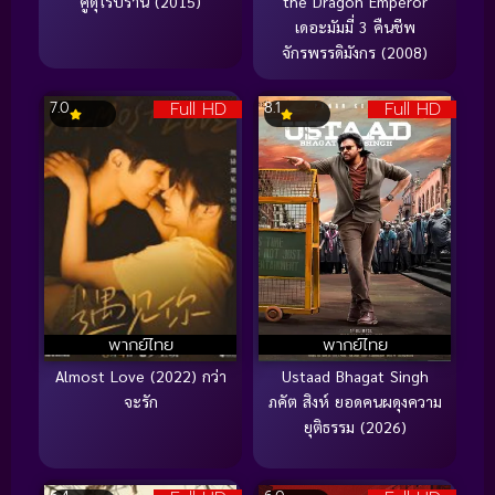
คู่ดุไร้ปรานี (2015)
the Dragon Emperor
เดอะมัมมี่ 3 คืนชีพ
จักรพรรดิมังกร (2008)
Full HD
Full HD
7.0
8.1
พากย์ไทย
พากย์ไทย
Almost Love (2022) กว่า
Ustaad Bhagat Singh
จะรัก
ภคัต สิงห์ ยอดคนผดุงความ
ยุติธรรม (2026)