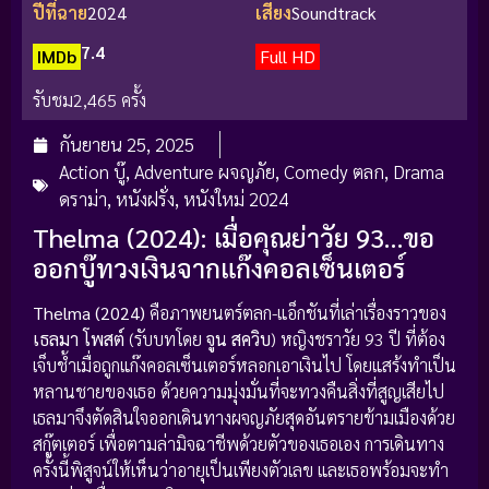
ปีที่ฉาย
2024
เสียง
Soundtrack
7.4
IMDb
Full HD
รับชม
2,465 ครั้ง
กันยายน 25, 2025
Action บู๊
,
Adventure ผจญภัย
,
Comedy ตลก
,
Drama
ดราม่า
,
หนังฝรั่ง
,
หนังใหม่ 2024
Thelma (2024): เมื่อคุณย่าวัย 93…ขอ
ออกบู๊ทวงเงินจากแก๊งคอลเซ็นเตอร์
Thelma (2024)
คือภาพยนตร์ตลก-แอ็กชันที่เล่าเรื่องราวของ
เธลมา โพสต์
(รับบทโดย
จูน สควิบ
) หญิงชราวัย 93 ปี ที่ต้อง
เจ็บช้ำเมื่อถูกแก๊งคอลเซ็นเตอร์หลอกเอาเงินไป โดยแสร้งทำเป็น
หลานชายของเธอ ด้วยความมุ่งมั่นที่จะทวงคืนสิ่งที่สูญเสียไป
เธลมาจึงตัดสินใจออกเดินทางผจญภัยสุดอันตรายข้ามเมืองด้วย
สกู๊ตเตอร์ เพื่อตามล่ามิจฉาชีพด้วยตัวของเธอเอง การเดินทาง
ครั้งนี้พิสูจน์ให้เห็นว่าอายุเป็นเพียงตัวเลข และเธอพร้อมจะทำ