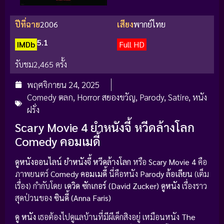
ปีที่ฉาย
2006
เสียง
พากย์ไทย
5.1
IMDb
Full HD
รับชม
2,465 ครั้ง
พฤศจิกายน 24, 2025
Comedy ตลก
,
Horror สยองขวัญ
,
Parody
,
Satire
,
หนัง
ฝรั่ง
Scary Movie 4 ยำหนังจี้ หวีดล้างโลก
Comedy คอมเมดี้
ดูหนังออนไลน์ ยำหนังจี้ หวีดล้างโลก
หรือ
Scary Movie 4
คือ
ภาพยนตร์
Comedy คอมเมดี้
นี่คือหนัง
Parody ล้อเลียน
(เต็ม
เรื่อง) กำกับโดย
เดวิด ซักเกอร์ (David Zucker)
ดูหนัง
เรื่องราว
สุดป่วนของ
ซินดี้ (Anna Faris)
ดู หนัง
เธอต้องไปดูแลบ้านที่มีผีเด็กสิงอยู่ เหมือนหนัง
The