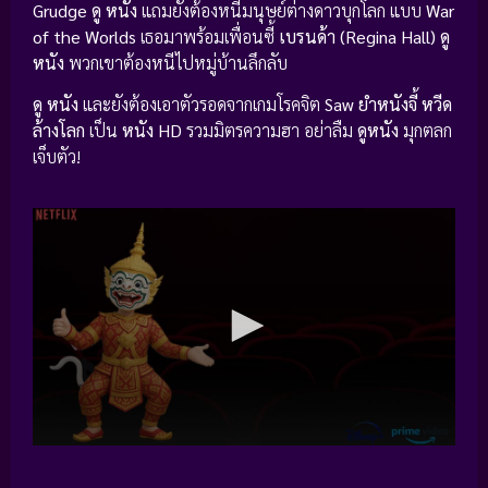
Grudge
ดู หนัง
แถมยังต้องหนีมนุษย์ต่างดาวบุกโลก แบบ
War
of the Worlds
เธอมาพร้อมเพื่อนซี้
เบรนด้า (Regina Hall)
ดู
หนัง
พวกเขาต้องหนีไปหมู่บ้านลึกลับ
ดู หนัง
และยังต้องเอาตัวรอดจากเกมโรคจิต
Saw
ยำหนังจี้ หวีด
ล้างโลก
เป็น
หนัง HD
รวมมิตรความฮา อย่าลืม
ดูหนัง
มุกตลก
เจ็บตัว!