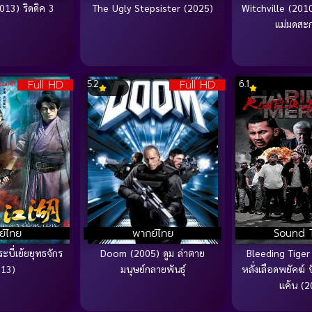
013) ริดดิค 3
The Ugly Stepsister (2025)
Witchville (201
แม่มดสะ
Full HD
Full HD
5.2
6.1
ย์ไทย
พากย์ไทย
Sound 
บี่เย้ยยุทธจักร
Doom (2005) ดูม ล่าตาย
Bleeding Tiger
013)
มนุษย์กลายพันธุ์
หลั่งเลือดพยัคฆ์
แค้น (2