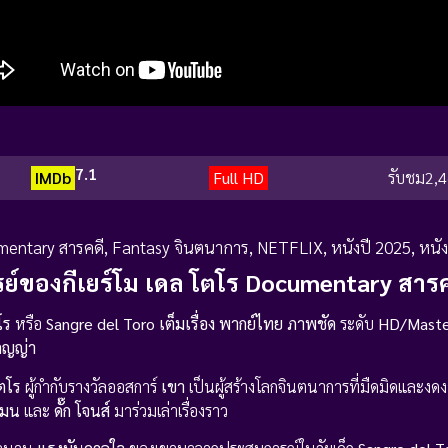
7.1
IMDb
Full HD
รับชม
2,4
entary สารคดี
,
Fantasy จินตนาการ
,
NETFLIX
,
หนังปี 2025
,
หนัง
รย์ของกีเยร์โม เดล โตโร Documentary สารค
โร
หรือ
Sangre del Toro
เต็มเรื่อง
พากย์ไทย
ภาพชัด
ระดับ
HD/Maste
ลญญ่า
โตโร
ผู้กำกับรางวัลออสการ์
เขา
เป็นผู้สร้างโลกจินตนาการที่มืดมิดและง
แมน
และ
ดั๊ก โจนส์
มาร่วมเล่าเรื่องราว