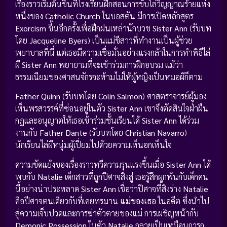
เรื่องราวเริ่มต้นขึ้นที่โรงเรียนฝึกสอนการขับไล่วิญญาณร้ายแห่ง
หนึ่งของ
Catholic Church
ในบอสตัน มีการเปิดหลักสูตร
Exorcism
ขึ้นอีกครั้งเพื่อฝึกฝนเหล่านักบวช
Sister Ann
(รับบท
โดย
Jacqueline Byers
) เป็นแม่ชีสาวที่ทำงานเป็นผู้ช่วย
พยาบาลที่นี่ แต่เธอมีความเชื่อมั่นอย่างแรงกล้าในการทำพิธีไล่
ผี
Sister Ann
พยายามที่จะเข้าร่วมการฝึกอบรม แม้ว่า
ธรรมเนียมของศาสนจักรจะห้ามไม่ให้ผู้หญิงเป็นหมอผีก็ตาม
Father Quinn
(รับบทโดย
Colin Salmon
) ศาสตราจารย์ผู้มอง
เห็นพรสวรรค์ที่ซ่อนอยู่ในตัว
Sister Ann
เขาจึงตัดสินใจฝ่าฝืน
กฎและอนุญาตให้เธอเข้าร่วมชั้นเรียนได้
Sister Ann
ได้ร่วม
งานกับ
Father Dante
(รับบทโดย
Christian Navarro
)
นักเรียนไล่ผีหนุ่มผู้เปี่ยมไปด้วยความเห็นอกเห็นใจ
ความขัดแย้งของเรื่องราวทวีความรุนแรงขึ้นเมื่อ
Sister Ann
ได้
พบกับ
Natalie
เด็กสาวที่ถูกปีศาจสิงสู่ เธอรู้สึกผูกพันกับเด็กคน
นี้อย่างน่าประหลาด
Sister Ann
เชื่อว่าปีศาจที่สิงร่าง
Natalie
คือปีศาจตนเดียวกับที่เคยทรมาน
แม่ของเธอ
ในอดีต ซึ่งนำไป
สู่ความเจ็บปวดและการฆ่าตัวตายของแม่ การเผชิญหน้ากับ
Demonic Possession
ในตัว
Natalie
กลายเป็นเหมือนการก