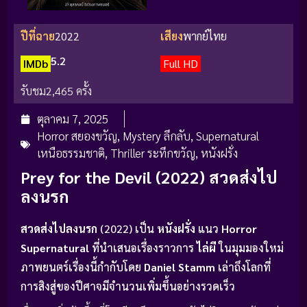
ปีที่ฉาย
2022
เสียง
พากย์ไทย
5.2
IMDb
Full HD
รับชม
2,465 ครั้ง
ตุลาคม 7, 2025
Horror สยองขวัญ
,
Mystery ลึกลับ
,
Supernatural
เหนือธรรมชาติ
,
Thriller ระทึกขวัญ
,
หนังฝรั่ง
Prey for the Devil (2022) สวดส่งไป
ลงนรก
สวดส่งไปลงนรก
(2022) เป็น
หนังฝรั่ง
แนว
Horror
Supernatural
ที่นำเสนอเรื่องราวการ
ไล่ผี
ในมุมมองใหม่
ภาพยนตร์เรื่องนี้กำกับโดย
Daniel Stamm
เล่าถึงโลกที่
การสิงสู่ของปีศาจมีจำนวนเพิ่มขึ้นอย่างรวดเร็ว