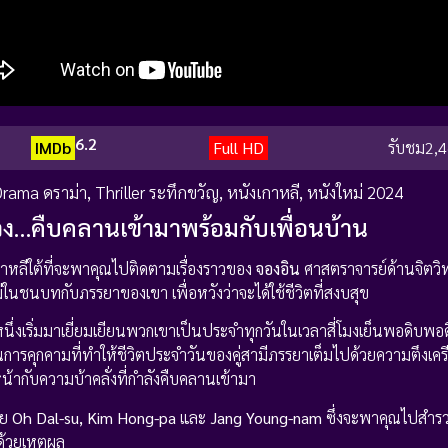
6.2
IMDb
Full HD
รับชม
2,4
rama ดราม่า
,
Thriller ระทึกขวัญ
,
หนังเกาหลี
,
หนังใหม่ 2024
ง…คืบคลานเข้ามาพร้อมกับเพื่อนบ้าน
หลีใต้ที่จะพาคุณไปติดตามเรื่องราวของ
จองอิน
ศาสตราจารย์ด้านจิตว
่ในชนบทกับภรรยาของเขา เพื่อหวังว่าจะได้ใช้ชีวิตที่สงบสุข
นึ่งเริ่มมาเยี่ยมเยียนพวกเขาเป็นประจำทุกวันในเวลาสี่โมงเย็นพอดิบพ
็นการคุกคามที่ทำให้ชีวิตประจำวันของคู่สามีภรรยาเต็มไปด้วยความตึงเค
ญหน้ากับความบ้าคลั่งที่กำลังคืบคลานเข้ามา
ดย
Oh Dal-su, Kim Hong-pa
และ
Jang Young-nam
ซึ่งจะพาคุณไปสำร
ด้วยเหตุผล