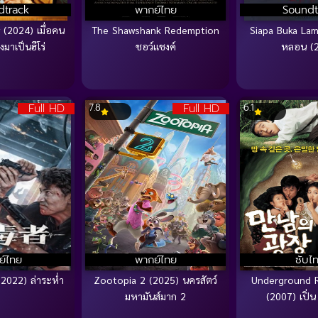
dtrack
พากย์ไทย
Soundt
(2024) เมื่อคน
The Shawshank Redemption
Siapa Buka Lamp
มาเป็นฮีโร่
ชอว์แชงค์
หลอน (
Full HD
Full HD
7.8
6.1
ย์ไทย
พากย์ไทย
ซับไ
2022) ล่าระห่ำ
Zootopia 2 (2025) นครสัตว์
Underground 
มหามันส์มาก 2
(2007) เปิ่น