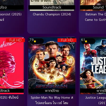
ยงโรง
Soundtrack
Sound 
xorcist (2025)
Chandu Champion (2024)
Batman The 
าแร่
Came to Got
Full HD
Full HD
7.9
6.1
dtrack
พากย์ไทย
พากย์
025) ซันไชน์
Spider-Man No Way Home ส
Justice League
ไปเดอร์แมน โน เวย์ โฮม
(201