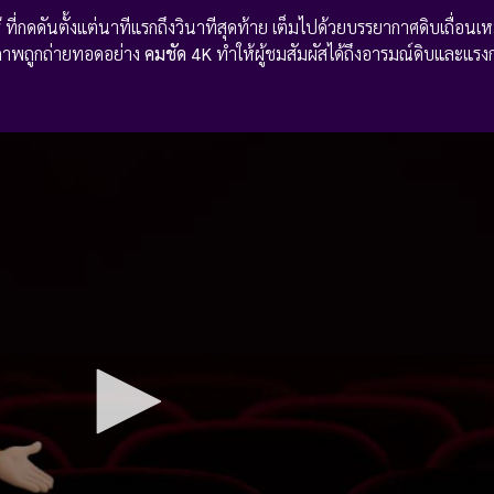
่
ที่กดดันตั้งแต่นาทีแรกถึงวินาทีสุดท้าย เต็มไปด้วยบรรยากาศดิบเถื่อนเหม
ม ภาพถูกถ่ายทอดอย่าง
คมชัด 4K
ทำให้ผู้ชมสัมผัสได้ถึงอารมณ์ดิบและแรง