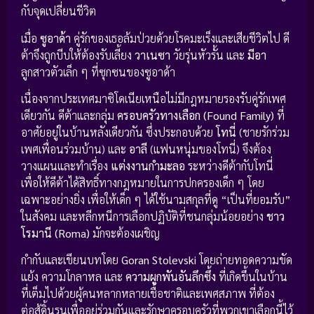
กับจุดเปลี่ยนชีวิต
เมื่อ
ซูอาด้า
คู่รักของเธอล้มป่วยด้วยโรคมะเร็งและเสียชีวิตไป ดี
ต้าจึงถูกบีบให้ต้องรับเลี้ยง
วาเนซา
วัยรุ่นหัวรั้น และ
มีอา
ลูกสาวตัวเล็ก ๆ ที่ซุกซนของซูอาด้า
เนื่องจากประเทศมาซิโดเนียเหนือไม่มีกฎหมายรองรับคู่รักเพศ
เดียวกัน ดีต้าและกลุ่ม
ครอบครัวทางเลือก (Found Family)
ที่
อาศัยอยู่ในบ้านหลังเดียวกัน ซึ่งประกอบด้วย
โทนี่
(ชายรักร่วม
เพศเพื่อนร่วมบ้าน) และ
อาลี
(แฟนหนุ่มของโทนี่) จึงต้อง
วางแผนและทำเรื่อง
แต่งงานกำมะลอ
ระหว่างดีต้ากับโทนี่
เพื่อให้ดีต้าได้สิทธิ์ทางกฎหมายในการปกครองเด็ก ๆ โดย
เฉพาะอย่างยิ่ง เพื่อให้เด็ก ๆ ได้ใช้นามสกุลที่ดู “เป็นที่ยอมรับ”
ในสังคม และหลีกหนีการเลือกปฏิบัติที่ชนกลุ่มน้อยอย่าง
ชาว
โรมานี (Roma)
มักจะต้องเผชิญ
กำกับและเขียนบทโดย
Goran Stolevski
โดยถ่ายทอดความขัด
แย้ง ความโกลาหล และ
ความผูกพันอันลึกซึ้ง
ที่เกิดขึ้นในบ้าน
ที่เต็มไปด้วยผู้คนหลากหลายเชื้อชาติและเพศสภาพ ที่ต้อง
ต่อสู้ดิ้นรนเพื่ออยู่ร่วมกันและรักษาครอบครัวที่พวกเขาเลือกนี้ไว้