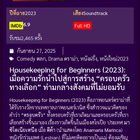
ปีที่ฉาย
2023
เสียง
Soundtrack
6.9
IMDb
Full HD
รับชม
2,465 ครั้ง
กันยายน 27, 2025
Comedy ตลก
,
Drama ดราม่า
,
หนังฝรั่ง
,
หนังใหม่2023
Housekeeping for Beginners (2023):
เมื่อความรักนำไปสู่การสร้าง “ครอบครัว
ทางเลือก” ท่ามกลางสังคมที่ไม่ยอมรับ
Housekeeping for Beginners (2023)
คือภาพยนตร์ดราม่าที่
ได้รับรางวัลจากเทศกาลภาพยนตร์เวนิส ซึ่งสำรวจแนวคิดของ
คำว่า
“ครอบครัว”
ทั้งครอบครัวที่เราเกิดมาและครอบครัวที่เรา
เลือกสร้างขึ้นมาเอง เรื่องราวเกิดขึ้นในเมืองสโกเปีย ประเทศ
มา
ซิโดเนียเหนือ
เมื่อ
ดีต้า
(นำแสดงโดย
Anamaria Marinca
)
หญิงรักร่วมเพศ (Lesbian) ที่ไม่เคยคิดอยากเป็นแม่ ต้องเผชิญ