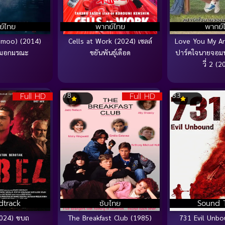
ย์ไทย
พากย์ไทย
พากย์
emoo) (2014)
Cells at Work (2024) เซลล์
Love You My Ar
หมอกมรณะ
ขยันพันธุ์เดือด
ปาร์คใจนายจอมหย
วี่ 2 (
Full HD
Full HD
7.8
3.3
dtrack
ซับไทย
Sound 
2024) ขบถ
The Breakfast Club (1985)
731 Evil Unbo