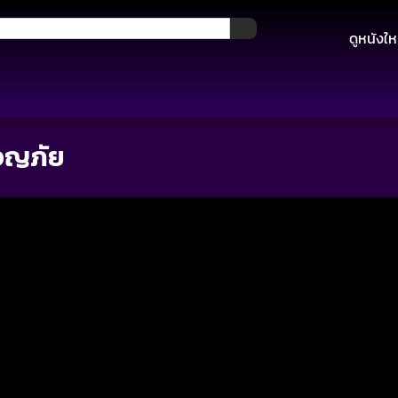
ดูหนังให
ผจญภัย