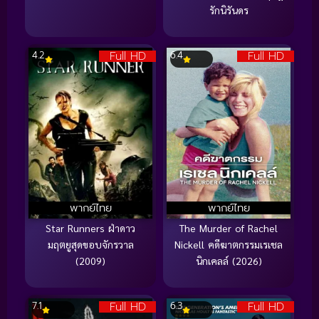
รักนิรันดร
Full HD
Full HD
4.2
6.4
พากย์ไทย
พากย์ไทย
Star Runners ฝ่าดาว
The Murder of Rachel
มฤตยูสุดขอบจักรวาล
Nickell คดีฆาตกรรมเรเชล
(2009)
นิกเคลล์ (2026)
Full HD
Full HD
7.1
6.3