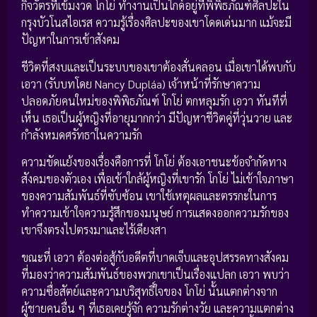
กิจวัตรที่เข้มงวด โกโย่ ทำงานเป็นไกด์อยู่ที่พิพิธภัณฑ์ศิลปะใน
กรุงบัวโนสไอเรส ความรู้เรื่องศิลปะของเขาโดดเด่นมาก แม้จะมี
ปัญหาในการเข้าสังคม
ชีวิตที่สงบและเป็นระบบของเขาต้องสั่นคลอน เมื่อเขาได้พบกับ
เอวา (รับบทโดย Nancy Dupláa) เจ้าหน้าที่รักษาความ
ปลอดภัยคนใหม่ของพิพิธภัณฑ์ โกโย่ ตกหลุมรัก เอวา ทันทีที่
เห็น เธอเป็นผู้หญิงที่อายุมากกว่า มีปัญหาชีวิตคู่ที่วุ่นวาย และ
กำลังหมดศรัทธาในความรัก
ความขัดแย้งของเรื่องคือการที่ โกโย่ ต้องเอาชนะข้อจำกัดทาง
สังคมของตัวเอง เพื่อเข้าใกล้ผู้หญิงที่เขารัก โกโย่ ไม่เข้าใจภาษา
ของความสัมพันธ์ที่ซับซ้อน เขาใช้เหตุผลและตรรกะในการ
ทำความเข้าใจความรู้สึกของมนุษย์ การแสดงออกความรักของ
เขาจึงตรงไปตรงมาและไร้เดียงสา
ขณะที่ เอวา ต้องต่อสู้กับอดีตที่บาดเจ็บและอุปสรรคทางสังคม
ที่มองว่าความสัมพันธ์ของพวกเขาเป็นเรื่องแปลก เอวา พบว่า
ความซื่อสัตย์และความบริสุทธิ์ใจของ โกโย่ นั้นแตกต่างจาก
ผู้ชายคนอื่น ๆ ที่เธอเคยรู้จัก ความรักต่างวัย และความแตกต่าง