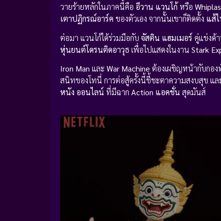
วายร้ายหลักในภาคนี้คือ
อีวาน แวนโก้
หรือ
Whiplas
เตาปฏิกรณ์อาร์ค
ของตัวเอง จากนั้นเขาก็ติดตั้ง
แส้ไ
ต่อมา แวนโก้ได้ร่วมมือกับ
จัสติน แฮมเมอร์
คู่แข่งด
หุ่นยนต์โดรนติดอาวุธ
เพื่อไปแสดงในงาน
Stark Ex
Iron Man
และ
War Machine
ต้องเผชิญหน้ากับกอง
สนิทของโทนี่ การต่อสู้ครั้งนี้ชี้ชะตาความสงบสุข แล
หนัง ออนไลน์
ที่มีฉาก
Action แอคชั่น
สุดมันส์