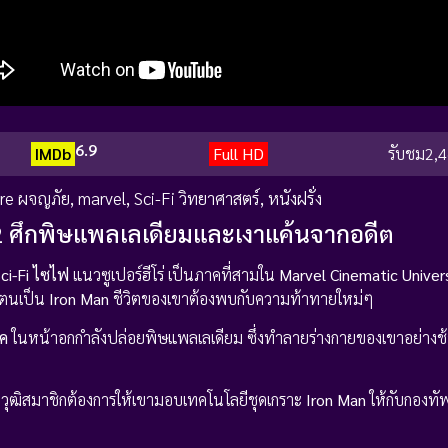
6.9
IMDb
Full HD
รับชม
2,4
re ผจญภัย
,
marvel
,
Sci-Fi วิทยาศาสตร์
,
หนังฝรั่ง
2 ศึกพิษแพลเลเดียมและเงาแค้นจากอดีต
ci-Fi ไซไฟ
แนวซูเปอร์ฮีโร่ เป็นภาคที่สามใน
Marvel Cinematic Unive
วตนเป็น
Iron Man
ชีวิตของเขาต้องพบกับความท้าทายใหม่ๆ
์ค
ในหน้าอกกำลังปล่อยพิษแพลเลเดียม ซึ่งทำลายร่างกายของเขาอย่างช้าๆ
วุฒิสมาชิกต้องการให้เขามอบเทคโนโลยีชุดเกราะ
Iron Man
ให้กับกองทัพ