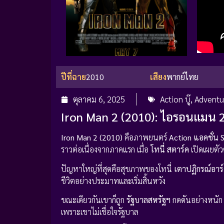
ปีที่ฉาย
2010
เสียง
พากย์ไทย
ตุลาคม 6, 2025
Action บู๊
,
Adventu
Iron Man 2 (2010): ไอรอนแมน 
Iron Man 2 (2010)
คือภาพยนตร์
Action แอคชั่น
S
ราวต่อเนื่องจากภาคแรก เมื่อ
โทนี่ สตาร์ค
เปิดเผยตั
ปัญหาใหญ่ที่สุดคือสุขภาพของโทนี่
เตาปฏิกรณ์อาร
ชีวิตอย่างประมาทและเริ่มสิ้นหวัง
ขณะเดียวกันเขาก็ถูก
รัฐบาลสหรัฐฯ
กดดันอย่างหนัก 
เพราะเขาไม่เชื่อใจรัฐบาล