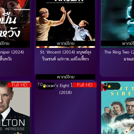
ย์ไทย
พากย์ไทย
พากย์
niper (2024)
St. Vincent (2014) มนุษย์ลุง
The Ring Two (
สิ้นหวัง
วินเซนต์ แก่กาย..แต่ใจเฟี้ยว
มรณะ
พากย์ไทย
Full HD
Full HD
7.0
5.2
Ocean’s Eight โอเชียน 8
(2018)