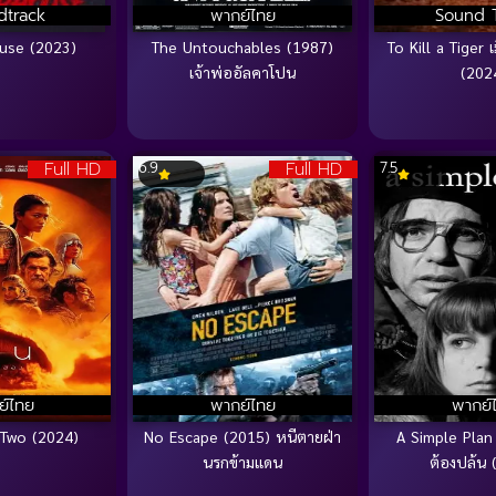
dtrack
พากย์ไทย
Sound 
use (2023)
The Untouchables (1987)
To Kill a Tiger เม
เจ้าพ่ออัลคาโปน
(202
Full HD
Full HD
6.9
7.5
ย์ไทย
พากย์ไทย
พากย์
 Two (2024)
No Escape (2015) หนีตายฝ่า
A Simple Plan
นรกข้ามแดน
ต้องปล้น 