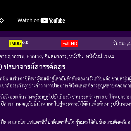
6.8
IMDb
Full HD
รับชม
2,4
 อาชญากรรม
,
Fantasy จินตนาการ
,
หนังจีน
,
หนังใหม่ 2024
) ปรมาจารย์สวรรค์อสูร
น-แฟนตาซีที่พาผู้ชมเข้าสู่โลกอันลึกลับของ หวังเสวียนจือ ชายหนุ่มผู้
ให้เขาต้องระวังทุกย่างก้าว หากประมาท ชีวิตและสติอาจสูญสลายตลอดกา
จือจึงออกเดินทางพร้อมคู่หูไปยังเมืองวั่งชวน ระหว่างทางเขาได้พบความ
างปีศาจ การผจญภัยนี้นำพาเขาไปสู่พระราชวังใต้ดินเพื่อค้นหารูปปั้นข
บปีศาจ และโลกแฟนตาซีที่น่าตื่นตาตื่นใจ ผู้ชมจะได้สัมผัสความตึงเครียด