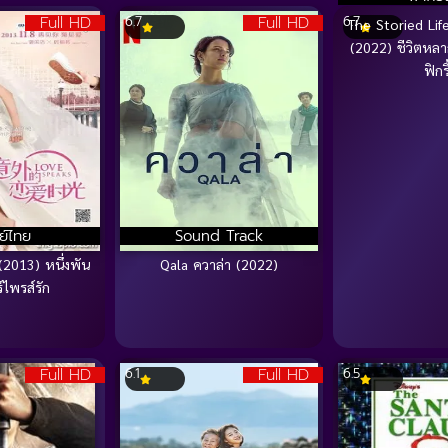
Full HD
Full HD
6.7
6.7
The Storied Life
(2022) ชีวิตหลา
ฟิกรี
ย์ไทย
Sound Track
2013) หนึ่งพัน
Qala ควาล่า (2022)
์ไพรส์รัก
Full HD
Full HD
6.1
6.5