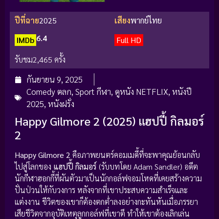
ปีที่ฉาย
2025
เสียง
พากย์ไทย
6.4
IMDb
Full HD
รับชม
2,465 ครั้ง
กันยายน 9, 2025
Comedy ตลก
,
Sport กีฬา
,
ดูหนัง NETFLIX
,
หนังปี
2025
,
หนังฝรั่ง
Happy Gilmore 2 (2025) แฮปปี้ กิลมอร์
2
Happy Gilmore 2
คือภาพยนตร์คอมเมดี้ที่จะพาคุณย้อนกลับ
ไปสู่โลกของ
แฮปปี้ กิลมอร์
(รับบทโดย Adam Sandler) อดีต
นักกีฬาฮอกกี้ที่ผันตัวมาเป็นนักกอล์ฟจอมโหดที่เคยสร้างความ
ปั่นป่วนให้กับวงการ หลังจากที่เขาประสบความสำเร็จและ
แต่งงาน ชีวิตของเขาก็ต้องตกต่ำลงอย่างกะทันหันเมื่อภรรยา
เสียชีวิตจากอุบัติเหตุลูกกอล์ฟที่เขาตี ทำให้เขาต้องเลิกเล่น