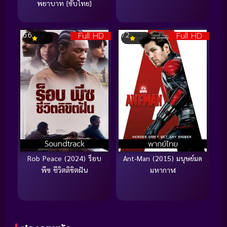
พยาบาท [ซับไทย]
Full HD
Full HD
6.6
7.2
Soundtrack
พากย์ไทย
Rob Peace (2024) ร็อบ
Ant-Man (2015) มนุษย์มด
พีซ ชีวิตลิขิตฝัน
มหากาฬ