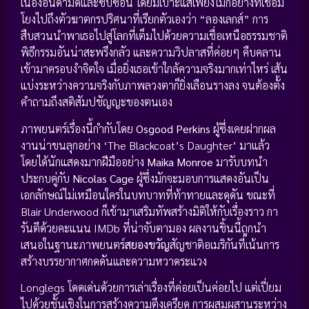
เนื่องอันดำมืดและซับซ้อน โดยมีเบาะแสเพียงไม่กี่อย่างที่เชื่อม
โยงไปถึงตัวฆาตกรปริศนาที่เรียกตัวเองว่า “ลองเลกส์” การ
สืบสวนนำพาเธอไปสู่โลกที่เต็มไปด้วยความเชื่อเหนือธรรมชาติ
พิธีกรรมอันน่าสะพรึงกลัว และความวิปลาสที่ค่อยๆ คืบคลาน
เข้ามาครอบงำจิตใจ เมื่อยิ่งเธอเข้าใกล้ความจริงมากเท่าไหร่ เส้น
แบ่งระหว่างความจริงกับภาพลวงตาก็ยิ่งเลือนรางลง จนต้องตั้ง
คำถามถึงสติสัมปชัญญะของตนเอง
ภาพยนตร์เรื่องนี้กำกับโดย
Osgood Perkins
ผู้ซึ่งเคยฝากผล
งานน่าขนลุกอย่าง ‘The Blackcoat’s Daughter’ มาแล้ว
โดยได้นักแสดงมากฝีมืออย่าง
Maika Monroe
มารับบทนำ
ประกบคู่กับ
Nicolas Cage
ผู้ซึ่งมักจะมอบการแสดงอันเป็น
เอกลักษณ์ไม่เหมือนใครในบทบาทที่ท้าทายและดุดัน ขณะที่
Blair Underwood ก็เข้ามาเสริมทัพสร้างมิติให้กับเรื่องราว กา
รันตีด้วยคะแนน IMDb ที่น่าจับตามอง ผลงานชิ้นนี้ถูกนำ
เสนอในฐานะภาพยนตร์
สยองขวัญ
สัญชาติอเมริกันที่เน้นการ
สร้างบรรยากาศกดดันและความหวาดระแวง
Longlegs โดดเด่นด้วยการเล่าเรื่องที่ค่อยเป็นค่อยไป แต่เปี่ยม
ไปด้วยชั้นเชิงในการสร้างความตึงเครียด การผสมผสานระหว่าง